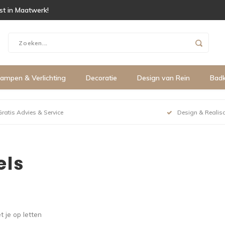
ist in Maatwerk!
ampen & Verlichting
Decoratie
Design van Rein
Bad
Gratis Advies & Service
Design & Realisa
els
t je op letten