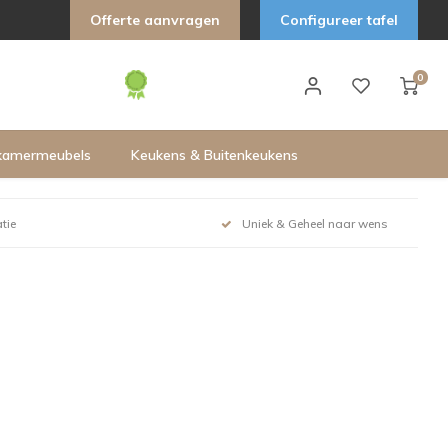
Offerte aanvragen
Configureer tafel
0
kamermeubels
Keukens & Buitenkeukens
tie
Uniek & Geheel naar wens