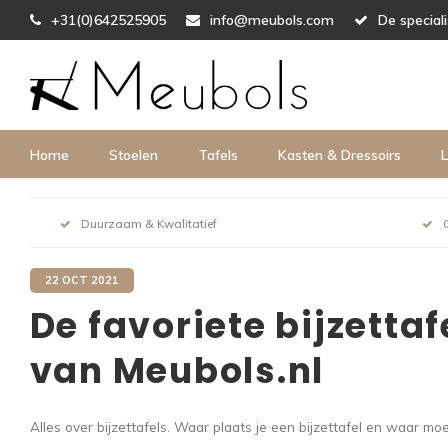
+31(0)642525905
info@meubols.com
De special
Home
Stoelen
Tafels
Kasten & Dressoirs
L
Duurzaam & Kwalitatief
22 OCT 2021
De favoriete bijzettaf
van Meubols.nl
Alles over bijzettafels. Waar plaats je een bijzettafel en waar moe