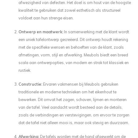
afwezigheid van defecten. Het doel is om hout van de hoogste
kwaliteit te gebruiken dat zowel esthetisch als structureel
voldoet aan hun strenge eisen.
Ontwerp en maatwerk:
In samenwerking met de klant wordt
een uniek tafelontwerp gecreëerd. Dit ontwerp houdt rekening
met de specifieke wensen en behoeften van de klant, zoals
afmetingen, vorm, stijl en afwerking. Meubols biedt een breed
scala aan ontwerpopties, van modern en strak tot klassiek en
rustiek.
Constructie:
Ervaren vakmensen bij Meubols gebruiken
traditionele en moderne technieken om het eikenhout te
bewerken. Dit omvat het zagen, schaven, lijmen en monteren
van de tafel. Veel aandacht wordt besteed aan de details,
zoals de verbindingen en verstevigingen, om ervoor te zorgen
dat de tafel niet alleen mooi is, maar ook stevig en duurzaam.
Afwerking:
De tafels worden met de hand afgewerkt om de