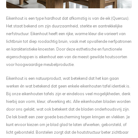
Kieze
Eikenhout is een type hardhout dat afkomstig is van de eik (Quercus).
Beton
Het staat bekend om zijn duurzaamheid, sterkte en aantrekkelijke
nerfstructuur. Eikenhout heeft een rijke, warme kleur die varieert van
lichtbruin tot diep roodachtig bruin, vaak met opvallende nerfpatronen
en karakteristieke knoesten. Door deze esthetische en functionele
eigenschappen is eikenhout een van de meest gewilde houtsoorten
voor hoogwaardige meubelproductie.
Eikenhout is een natuurproduct, wat betekend dat het kan gaan
werken én wat betekend dat geen enkele eikenhouten tafel identiek is.
Bij onze eikenhouten tafels zijn er eindeloos veel mogelijkheden, denk
hierbij aan vorm, kleur, afwerking etc. Alle eikenhouten bladen worden
door ons gelakt, wat ook betekent dat de bladen onderhoudsvrij zijn.
De lak biedt een zeer goede bescherming tegen kringen en vlekken. Je
kunt ervoor kiezen om je blad glad te laten afwerken, geborsteld, of
licht geborsteld. Borstelen zorgt dat de houtstructuur beter zichtbaar