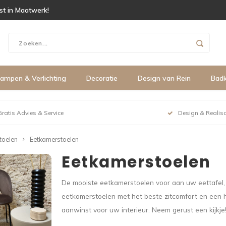
ist in Maatwerk!
ampen & Verlichting
Decoratie
Design van Rein
Bad
Gratis Advies & Service
Design & Realisa
toelen
Eetkamerstoelen
Eetkamerstoelen
De mooiste eetkamerstoelen voor aan uw eettafel, 
eetkamerstoelen met het beste zitcomfort en een h
aanwinst voor uw interieur. Neem gerust een kijkje