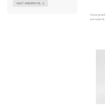
VAST ONDERSTEL
(3)
Onze prach
om naar te 
malen bete
het verfijn