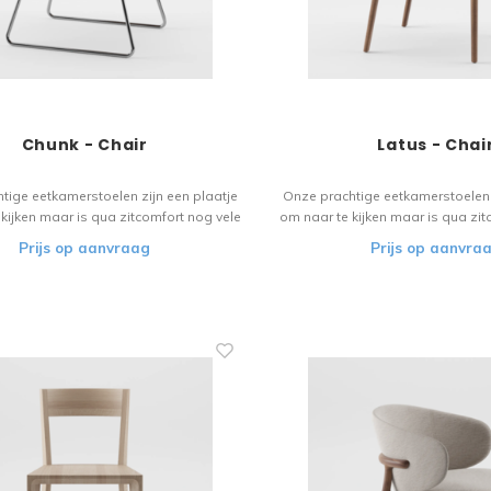
Chunk - Chair
Latus - Chai
tige eetkamerstoelen zijn een plaatje
Onze prachtige eetkamerstoelen 
kijken maar is qua zitcomfort nog vele
om naar te kijken maar is qua zit
r. Het houten materiaal vloeit over in
malen beter. Het houten materiaa
Prijs op aanvraag
Prijs op aanvra
de design. Een stoel voor de liefhebber!
het verfijnde design. Een stoel vo