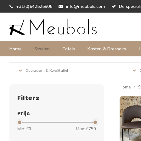
+31(0)642525905
info@meubols.com
De special
Home
Stoelen
Tafels
Kasten & Dressoirs
L
Duurzaam & Kwalitatief
Home
S
Filters
Prijs
Min: €
0
Max: €
750