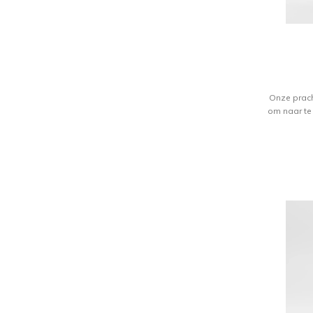
Onze prach
om naar te 
malen bete
het verfijn