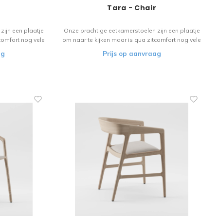
Tara - Chair
zijn een plaatje
Onze prachtige eetkamerstoelen zijn een plaatje
comfort nog vele
om naar te kijken maar is qua zitcomfort nog vele
l vloeit over in
malen beter. Het houten materiaal vloeit over in
ag
Prijs op aanvraag
or de liefhebber!
het verfijnde design. Een stoel voor de liefhebber!