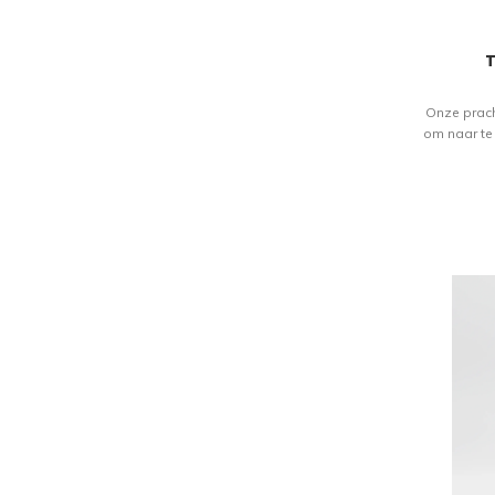
T
Onze prach
om naar te 
malen bete
het verfijn