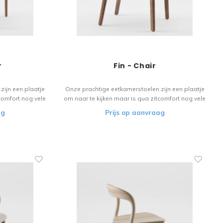
r
Fin - Chair
zijn een plaatje
Onze prachtige eetkamerstoelen zijn een plaatje
comfort nog vele
om naar te kijken maar is qua zitcomfort nog vele
l vloeit over in
malen beter. Het houten materiaal vloeit over in
ag
Prijs op aanvraag
or de liefhebber!
het verfijnde design. Een stoel voor de liefhebber!