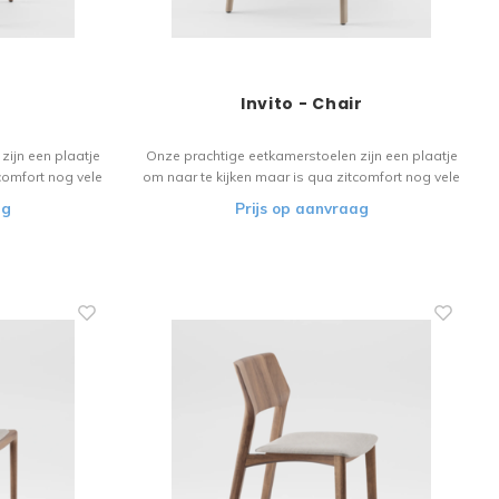
Invito - Chair
zijn een plaatje
Onze prachtige eetkamerstoelen zijn een plaatje
comfort nog vele
om naar te kijken maar is qua zitcomfort nog vele
l vloeit over in
malen beter. Het houten materiaal vloeit over in
ag
Prijs op aanvraag
or de liefhebber!
het verfijnde design. Een stoel voor de liefhebber!