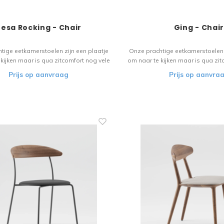
esa Rocking - Chair
Ging - Chai
tige eetkamerstoelen zijn een plaatje
Onze prachtige eetkamerstoelen 
kijken maar is qua zitcomfort nog vele
om naar te kijken maar is qua zit
r. Het houten materiaal vloeit over in
malen beter. Het houten materiaa
Prijs op aanvraag
Prijs op aanvra
de design. Een stoel voor de liefhebber!
het verfijnde design. Een stoel vo