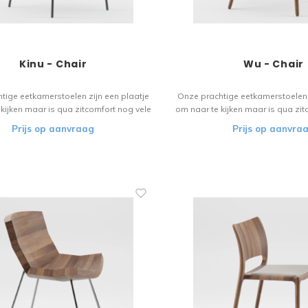
Kinu - Chair
Wu - Chair
tige eetkamerstoelen zijn een plaatje
Onze prachtige eetkamerstoelen 
kijken maar is qua zitcomfort nog vele
om naar te kijken maar is qua zit
r. Het houten materiaal vloeit over in
malen beter. Het houten materiaa
Prijs op aanvraag
Prijs op aanvra
de design. Een stoel voor de liefhebber!
het verfijnde design. Een stoel vo