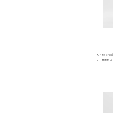
Onze prach
om naar te 
malen bete
het verfijn