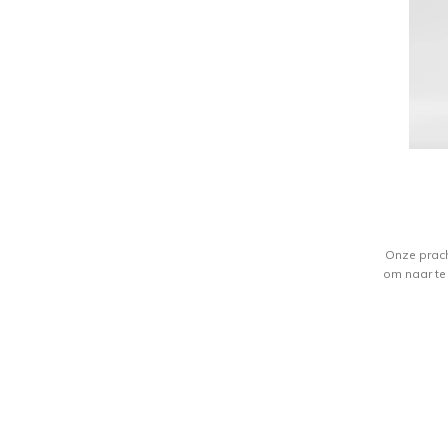
Onze prach
om naar te 
malen bete
het verfijn