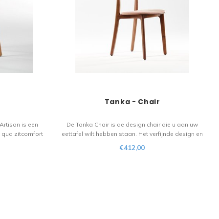
r
Tanka - Chair
Artisan is een
De Tanka Chair is de design chair die u aan uw
s qua zitcomfort
eettafel wilt hebben staan. Het verfijnde design en
materiaal vloeit
de het gevoel van de beste materialen zijn een
€412,00
n stoel voor de
lust om naar te kijken en om op te zitten. Design
by Regular Company