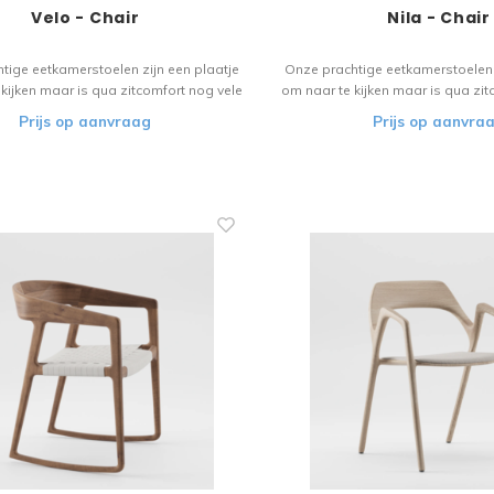
Velo - Chair
Nila - Chair
tige eetkamerstoelen zijn een plaatje
Onze prachtige eetkamerstoelen 
kijken maar is qua zitcomfort nog vele
om naar te kijken maar is qua zit
r. Het houten materiaal vloeit over in
malen beter. Het houten materiaa
Prijs op aanvraag
Prijs op aanvra
de design. Een stoel voor de liefhebber!
het verfijnde design. Een stoel vo