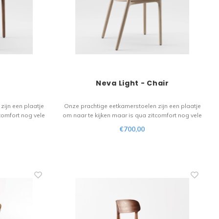
r
Neva Light - Chair
zijn een plaatje
Onze prachtige eetkamerstoelen zijn een plaatje
comfort nog vele
om naar te kijken maar is qua zitcomfort nog vele
l vloeit over in
malen beter. Het houten materiaal vloeit over in
€700,00
or de liefhebber!
het verfijnde design. Een stoel voor de liefhebber!