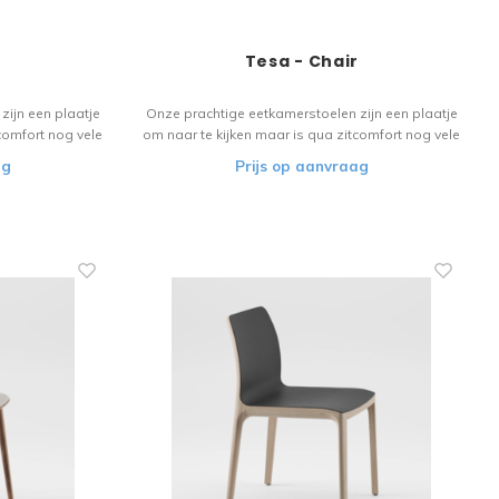
r
Tesa - Chair
zijn een plaatje
Onze prachtige eetkamerstoelen zijn een plaatje
comfort nog vele
om naar te kijken maar is qua zitcomfort nog vele
l vloeit over in
malen beter. Het houten materiaal vloeit over in
ag
Prijs op aanvraag
or de liefhebber!
het verfijnde design. Een stoel voor de liefhebber!