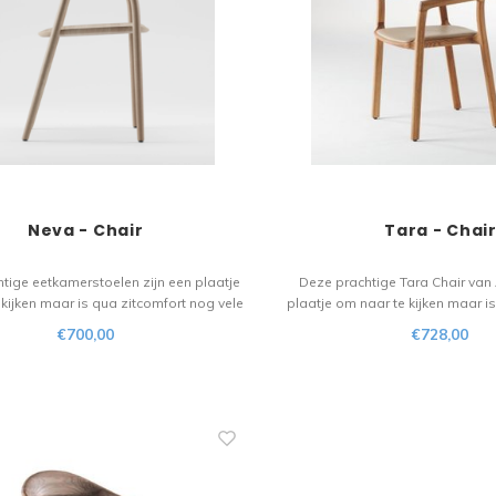
Neva - Chair
Tara - Chai
tige eetkamerstoelen zijn een plaatje
Deze prachtige Tara Chair van 
kijken maar is qua zitcomfort nog vele
plaatje om naar te kijken maar i
r. Het houten materiaal vloeit over in
nog vele malen beter. Het houten 
€700,00
€728,00
de design. Een stoel voor de liefhebber!
over in het verfijnde design. Ee
liefhebber!