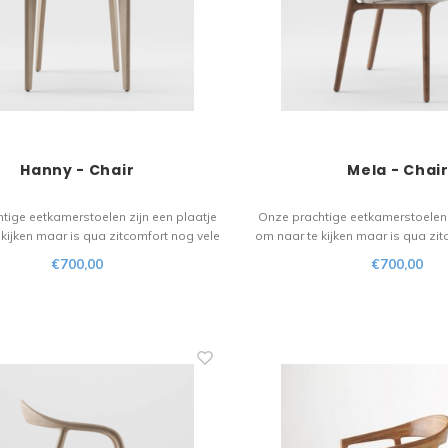
Hanny - Chair
Mela - Chai
tige eetkamerstoelen zijn een plaatje
Onze prachtige eetkamerstoelen 
kijken maar is qua zitcomfort nog vele
om naar te kijken maar is qua zit
r. Het houten materiaal vloeit over in
malen beter. Het houten materiaa
€700,00
€700,00
de design. Een stoel voor de liefhebber!
het verfijnde design. Een stoel vo