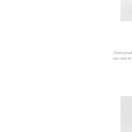
Onze prach
om naar te 
malen bete
het verfijn