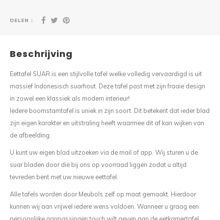
DELEN :
Beschrijving
Eettafel SUAR is een stijlvolle tafel welke volledig vervaardigd is uit
massief Indonesisch suarhout. Deze tafel past met zijn fraaie design
in zowel een klassiek als modern interieur!
Iedere boomstamtafel is uniek in zijn soort. Dit betekent dat ieder blad
zijn eigen karakter en uitstraling heeft waarmee dit af kan wijken van
de afbeelding.
U kunt uw eigen blad uitzoeken via de mail of app. Wij sturen u de
suar bladen door die bij ons op voorraad liggen zodat u altijd
tevreden bent met uw nieuwe eettafel.
Alle tafels worden door Meubols zelf op maat gemaakt. Hierdoor
kunnen wij aan vrijwel iedere wens voldoen. Wanneer u graag een
persoonlijke aanpassingen touch wilt geven aan de eetkamertafel,