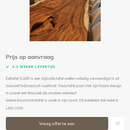
Kieze
Beton
Prijs op aanvraag
2-3 WEKEN LEVERTIJD
Eettafel SUAR is een stijlvolle tafel welke volledig vervaardigd is uit
massief Indonesisch suarhout. Deze tafel past met zijn fraaie design
in zowel een klassiek als modern interieur!
Iedere boomstamtafel is uniek in zijn soort. Dit betekent dat ieder b
Lees meer
Vraag offerte aan