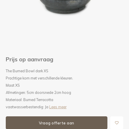
Kieze
Beton
Prijs op aanvraag
The Burned Bowl dark XS
Prachtige kom met verschillende kleuren.
Maat XS
Afmetingen: 5cm doorsnede 2cm hoog
Materiaal: Burned Terracotta
vaatwasserbestendig: Ja
Lees meer
Vraag offerte aan