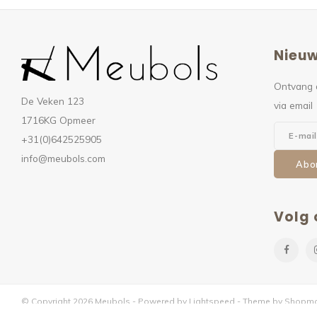
Nieuw
Ontvang 
De Veken 123
via email
1716KG Opmeer
+31(0)642525905
info@meubols.com
Abo
Volg 
© Copyright 2026 Meubols - Powered by
Lightspeed
- Theme by
Shopmo