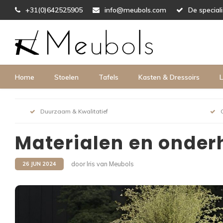
+31(0)642525905
info@meubols.com
De special
Home
Stoelen
Tafels
Kasten & Dressoirs
L
Duurzaam & Kwalitatief
Materialen en onder
door Iris van Meubols
26 JUN 2024