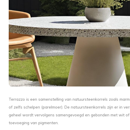
Terrazzo is een samenstelling van natuursteenkorrels zoals marme
of zelfs schelpen (parelmoer). De natuursteenkorrels zijn er in ve
geheel wordt vervolgens samengevoegd en gebonden met wit of 
toevoeging van pigmenten.