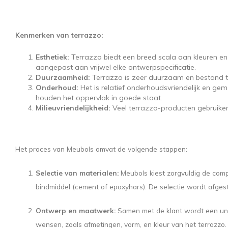
Kenmerken van terrazzo:
Esthetiek:
Terrazzo biedt een breed scala aan kleuren e
aangepast aan vrijwel elke ontwerpspecificatie.
Duurzaamheid:
Terrazzo is zeer duurzaam en bestand te
Onderhoud:
Het is relatief onderhoudsvriendelijk en ge
houden het oppervlak in goede staat.
Milieuvriendelijkheid:
Veel terrazzo-producten gebruiken 
Het proces van Meubols omvat de volgende stappen:
Selectie van materialen:
Meubols kiest zorgvuldig de comp
bindmiddel (cement of epoxyhars). De selectie wordt afges
Ontwerp en maatwerk:
Samen met de klant wordt een uni
wensen, zoals afmetingen, vorm, en kleur van het terrazzo.