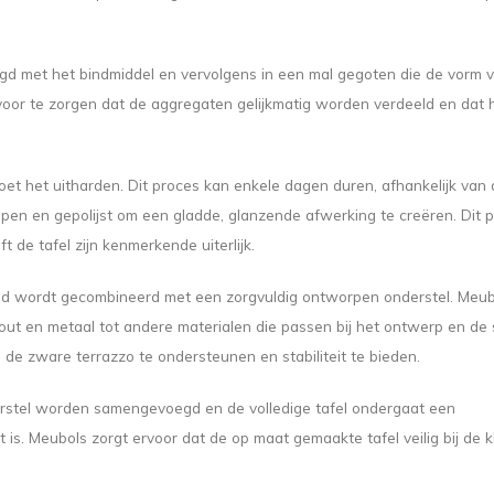
 met het bindmiddel en vervolgens in een mal gegoten die de vorm v
rvoor te zorgen dat de aggregaten gelijkmatig worden verdeeld en dat 
et het uitharden. Dit proces kan enkele dagen duren, afhankelijk van 
epen en gepolijst om een gladde, glanzende afwerking te creëren. Dit 
 de tafel zijn kenmerkende uiterlijk.
ad wordt gecombineerd met een zorgvuldig ontworpen onderstel. Meub
hout en metaal tot andere materialen die passen bij het ontwerp en de s
de zware terrazzo te ondersteunen en stabiliteit te bieden.
rstel worden samengevoegd en de volledige tafel ondergaat een
t is. Meubols zorgt ervoor dat de op maat gemaakte tafel veilig bij de 