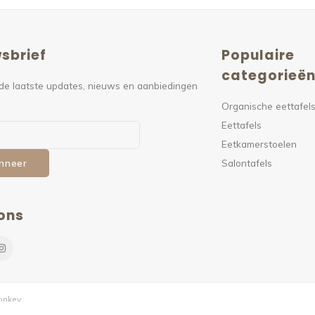
sbrief
Populaire
categorieë
de laatste updates, nieuws en aanbiedingen
Organische eettafel
Eettafels
Eetkamerstoelen
Salontafels
nneer
ons
nkey