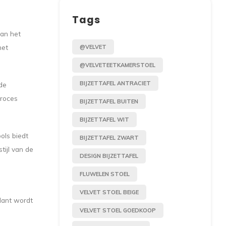
Tags
an het
het
@VELVET
@VELVETEETKAMERSTOEL
BIJZETTAFEL ANTRACIET
de
proces
BIJZETTAFEL BUITEN
BIJZETTAFEL WIT
ols biedt
BIJZETTAFEL ZWART
tijl van de
DESIGN BIJZETTAFEL
FLUWELEN STOEL
VELVET STOEL BEIGE
klant wordt
VELVET STOEL GOEDKOOP