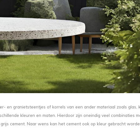
r- en granietsteentjes of korrels van een ander materiaal zoals glas, 
rschillende kleuren en maten. Hierdoor zijn oneindig veel combinaties mo
grijs cement. Naar wens kan het cement ook op kleur gebracht worde