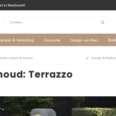
ist in Maatwerk!
ampen & Verlichting
Decoratie
Design van Rein
Bad
Gratis Advies & Service
Design & Realisa
houd: Terrazzo