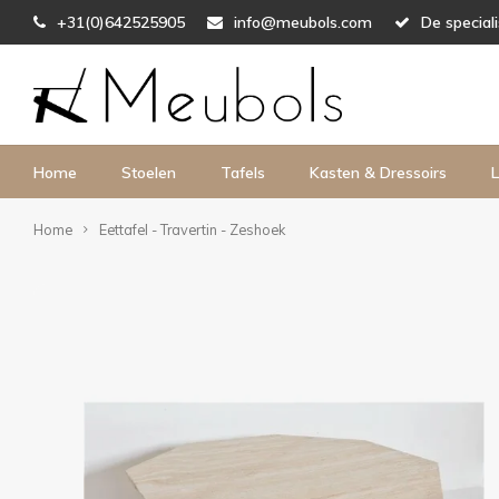
+31(0)642525905
info@meubols.com
De special
Home
Stoelen
Tafels
Kasten & Dressoirs
L
Home
Eettafel - Travertin - Zeshoek