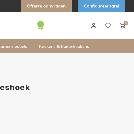
Offerte aanvragen
Configureer tafel
0
kamermeubels
Keukens & Buitenkeukens
 Zeshoek