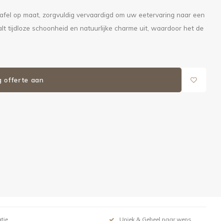
tafel op maat, zorgvuldig vervaardigd om uw eetervaring naar een
raalt tijdloze schoonheid en natuurlijke charme uit, waardoor het de
g offerte aan
tie
Uniek & Geheel naar wens