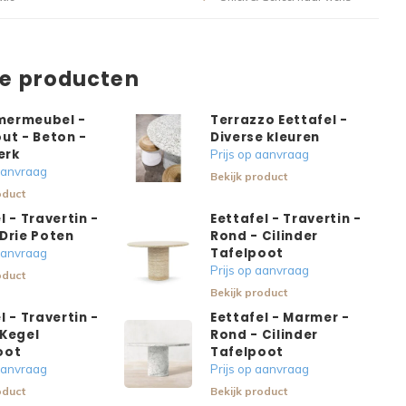
de producten
ermeubel -
Terrazzo Eettafel -
ut - Beton -
Diverse kleuren
erk
Prijs op aanvraag
 aanvraag
Bekijk product
oduct
l - Travertin -
Eettafel - Travertin -
Drie Poten
Rond - Cilinder
Tafelpoot
 aanvraag
Prijs op aanvraag
oduct
Bekijk product
l - Travertin -
Eettafel - Marmer -
 Kegel
Rond - Cilinder
oot
Tafelpoot
 aanvraag
Prijs op aanvraag
oduct
Bekijk product