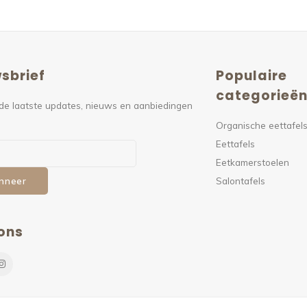
sbrief
Populaire
categorieë
de laatste updates, nieuws en aanbiedingen
Organische eettafel
Eettafels
Eetkamerstoelen
Salontafels
nneer
ons