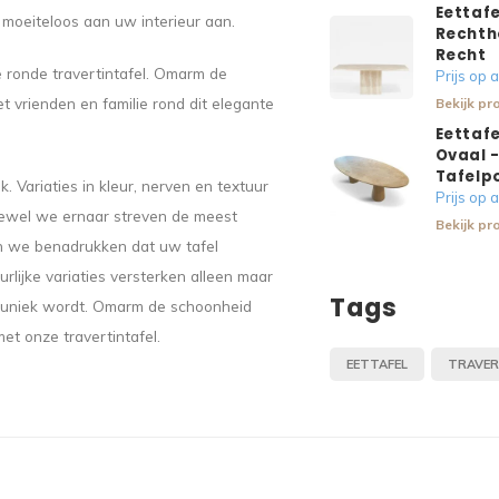
Eettafe
h moeiteloos aan uw interieur aan.
Rechth
Recht
ronde travertintafel. Omarm de
Prijs op
 vrienden en familie rond dit elegante
Bekijk pr
Eettafe
Ovaal 
Tafelp
k. Variaties in kleur, nerven en textuur
Prijs op
Hoewel we ernaar streven de meest
Bekijk pr
en we benadrukken dat uw tafel
rlijke variaties versterken alleen maar
Tags
ht uniek wordt. Omarm de schoonheid
et onze travertintafel.
EETTAFEL
TRAVER