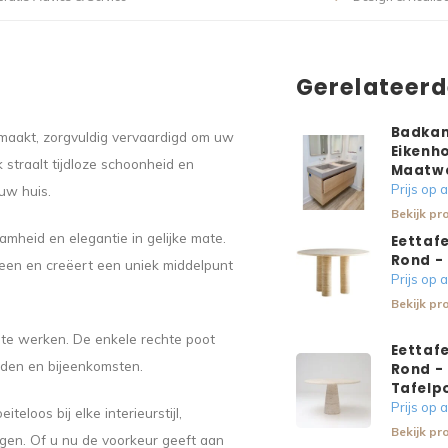
Gerelateer
Badkam
emaakt, zorgvuldig vervaardigd om uw
Eikenho
k straalt tijdloze schoonheid en
Maatw
Prijs op
 uw huis.
Bekijk pr
mheid en elegantie in gelijke mate.
Eettafe
Rond - 
teen en creëert een uniek middelpunt
Prijs op
Bekijk pr
f te werken. De enkele rechte poot
Eettafe
ijden en bijeenkomsten.
Rond -
Tafelp
Prijs op
teloos bij elke interieurstijl,
Bekijk pr
ngen. Of u nu de voorkeur geeft aan