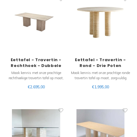
Eettafel - Travertin -
Eettafel - Travertin -
Rechthoek - Dubbele
Rond - Drie Poten
Poot
Maak kennis met onze prachtige
Maak kennis met onze prachtige ronde
rechthoekige travertin tafel op maat,
travertin tafel op maat, zorgvuldig
zorgvuldig vervaardigd om uw
vervaardigd om uw eetervaring naar
€2.695,00
€1.995,00
eetervaring naar een hoger niveau te
een hoger niveau te tillen. Dit
tillen. Dit voortreffelijke stuk straalt
voortreffelijke stuk straalt tijdloze
tijdloze schoonheid en natuurlijke
schoonheid en natuurlijke charme uit,
charme uit, waardoor het de perfecte
waardoor het de perfecte aanvulling is
aanvull