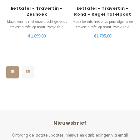
Eettafel - Travertin -
Eettafel - Travertin -
Zeshoek
Rond - Kegel Tafelpoot
Maak kennis met onze prachtige ronde
Maak kennis met onze prachtige ronde
travertin tafel op maat, zorgvuldig
travertin tafel op maat, zorgvuldig
vervaardigd om uw eetervaring naar
vervaardigd om uw eetervaring naar
€1.699,00
€1.795,00
een hoger niveau te tillen. Dit
een hoger niveau te tillen. Dit
voortreffelijke stuk straalt tijdloze
voortreffelijke stuk straalt tijdloze
schoonheid en natuurlijke charme uit,
schoonheid en natuurlijke charme uit,
waardoor het de perfecte aanvulling is
waardoor het de perfecte aanvulling is
Nieuwsbrief
Ontvang de laatste updates, nieuws en aanbiedingen via email