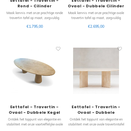
Eettafel - Travertin -
Eettafel - Travertin -
Rond - Cilinder
Ovaal - Dubbele Cilinder
Tafelpoot
Ribbel Tafelpoot
Maak kennis met onze prachtige ronde
Maak kennis met onze prachtige ovale
travertin tafel op maat, zorgvuldig
travertin tafel op maat, zorgvuldig
vervaardigd om uw eetervaring naar
vervaardigd om uw eetervaring naar
€1.795,00
€2.695,00
een hoger niveau te tillen. Dit
een hoger niveau te tillen. Dit
voortreffelijke stuk straalt tijdloze
voortreffelijke stuk straalt tijdloze
schoonheid en natuurlijke charme uit,
schoonheid en natuurlijke charme uit,
waardoor het de perfecte aanvulling is
waardoor het de perfecte aanvulling is
Eettafel - Travertin -
Eettafel - Travertin -
Ovaal - Dubbele Kegel
Ovaal - Dubbele
Tafelpoot
Tafelpoot
Ontdek het toppunt van elegantie en
Ontdek het toppunt van elegantie en
stabiliteit met onze voortreffelijke ovale
stabiliteit met onze ovale travertintafel
travertintafel op maat. Dit natuurlijke
op maat.