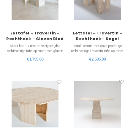
Eettafel - Travertin -
Eettafel - Travertin -
Rechthoek - Glazen Blad
Rechthoek - Kegel
tafelpoten
Maak kennis met onze eigentijdse
Maak kennis met onze prachtige
rechthoekige tafel op maat met glazen
rechthoekige travertin tafel op maat,
blad, een perfecte combinatie van
zorgvuldig vervaardigd om uw
€1.795,00
€2.695,00
modern design en natuurlijke charme.
eetervaring naar een hoger niveau te
Deze opvallende tafel combineert de
tillen. Dit voortreffelijke stuk straalt
elegantie van een glazen tafelblad met
tijdloze schoonheid en natuurlijke
de stabiliteit en uitstraling van nat
charme uit, waardoor het de perfecte
aanvull