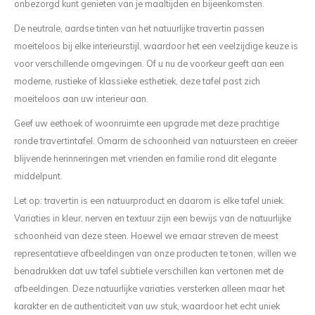
onbezorgd kunt genieten van je maaltijden en bijeenkomsten.
De neutrale, aardse tinten van het natuurlijke travertin passen
moeiteloos bij elke interieurstijl, waardoor het een veelzijdige keuze is
voor verschillende omgevingen. Of u nu de voorkeur geeft aan een
moderne, rustieke of klassieke esthetiek, deze tafel past zich
moeiteloos aan uw interieur aan.
Geef uw eethoek of woonruimte een upgrade met deze prachtige
ronde travertintafel. Omarm de schoonheid van natuursteen en creëer
blijvende herinneringen met vrienden en familie rond dit elegante
middelpunt.
Let op: travertin is een natuurproduct en daarom is elke tafel uniek.
Variaties in kleur, nerven en textuur zijn een bewijs van de natuurlijke
schoonheid van deze steen. Hoewel we ernaar streven de meest
representatieve afbeeldingen van onze producten te tonen, willen we
benadrukken dat uw tafel subtiele verschillen kan vertonen met de
afbeeldingen. Deze natuurlijke variaties versterken alleen maar het
karakter en de authenticiteit van uw stuk, waardoor het echt uniek