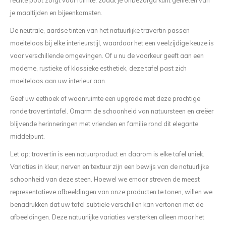
rechte poot zorgt voor ruimte, zodat je onbezorgd kunt genieten van
je maaltijden en bijeenkomsten.
De neutrale, aardse tinten van het natuurlijke travertin passen
moeiteloos bij elke interieurstijl, waardoor het een veelzijdige keuze is
voor verschillende omgevingen. Of u nu de voorkeur geeft aan een
moderne, rustieke of klassieke esthetiek, deze tafel past zich
moeiteloos aan uw interieur aan.
Geef uw eethoek of woonruimte een upgrade met deze prachtige
ronde travertintafel. Omarm de schoonheid van natuursteen en creëer
blijvende herinneringen met vrienden en familie rond dit elegante
middelpunt.
Let op: travertin is een natuurproduct en daarom is elke tafel uniek.
Variaties in kleur, nerven en textuur zijn een bewijs van de natuurlijke
schoonheid van deze steen. Hoewel we ernaar streven de meest
representatieve afbeeldingen van onze producten te tonen, willen we
benadrukken dat uw tafel subtiele verschillen kan vertonen met de
afbeeldingen. Deze natuurlijke variaties versterken alleen maar het