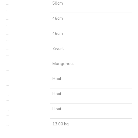
50cm
Hoogte
46cm
Diepte
46cm
Diameter
Zwart
Kleur
Mangohout
Materiaal blad
Hout
Kleur tafelblad
Hout
Materiaal onderstel
Hout
Kleur onderstel
13.00 kg
Gewicht