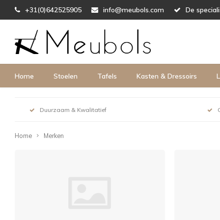
+31(0)642525905
info@meubols.com
De special
Home
Stoelen
Tafels
Kasten & Dressoirs
L
Duurzaam & Kwalitatief
Home
Merken