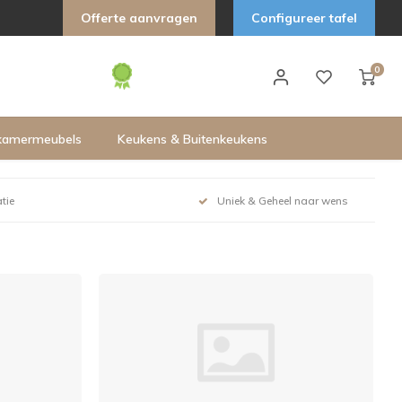
Offerte aanvragen
Configureer tafel
0
kamermeubels
Keukens & Buitenkeukens
tie
Uniek & Geheel naar wens