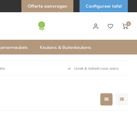
Offerte aanvragen
Configureer tafel
0
kamermeubels
Keukens & Buitenkeukens
tie
Uniek & Geheel naar wens