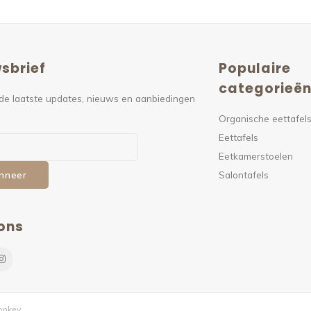
sbrief
Populaire
categorieë
de laatste updates, nieuws en aanbiedingen
Organische eettafel
Eettafels
Eetkamerstoelen
Salontafels
nneer
ons
nkey