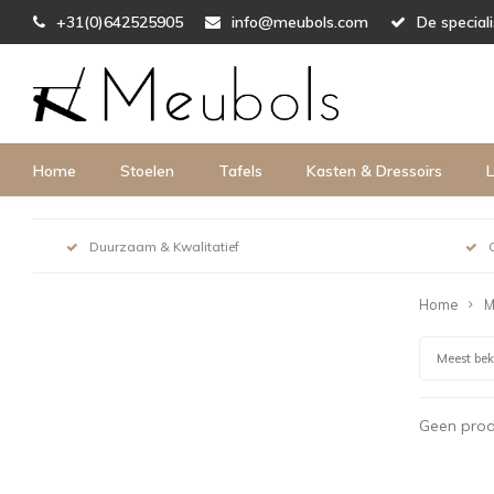
+31(0)642525905
info@meubols.com
De special
Home
Stoelen
Tafels
Kasten & Dressoirs
L
Duurzaam & Kwalitatief
Home
M
Meest be
Geen prod