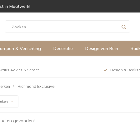
ist in Maatwerk!
ampen & Verlichting
Decoratie
Design van Rein
Bad
Gratis Advies & Service
Design & Realisa
erken
Richmond Exclusive
keken
ucten gevonden!...