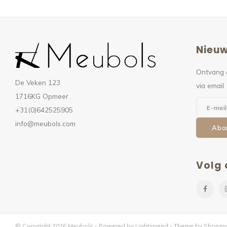
Nieuw
Ontvang 
De Veken 123
via email
1716KG Opmeer
+31(0)642525905
info@meubols.com
Abo
Volg 
© Copyright 2026 Meubols - Powered by
Lightspeed
- Theme by
Shopmo