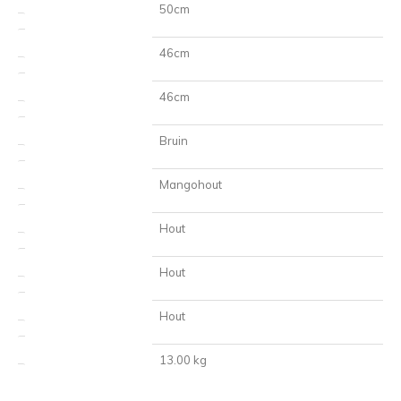
50cm
Hoogte
46cm
Diepte
46cm
Diameter
Bruin
Kleur
Mangohout
Materiaal blad
Hout
Kleur tafelblad
Hout
Materiaal onderstel
Hout
Kleur onderstel
13.00 kg
Gewicht