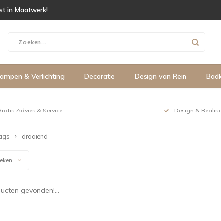
ist in Maatwerk!
ampen & Verlichting
Decoratie
Design van Rein
Bad
Gratis Advies & Service
Design & Realisa
ags
draaiend
keken
ucten gevonden!...