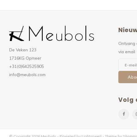
Nieuw
Ontvang 
De Veken 123
via email
1716KG Opmeer
+31(0)642525905
info@meubols.com
Abo
Volg 
© Copyright 2026 Meubols - Powered by
Lightspeed
- Theme by
Shopmo