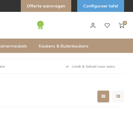
Offerte aanvragen
Configureer tafel
0
kamermeubels
Keukens & Buitenkeukens
tie
Uniek & Geheel naar wens