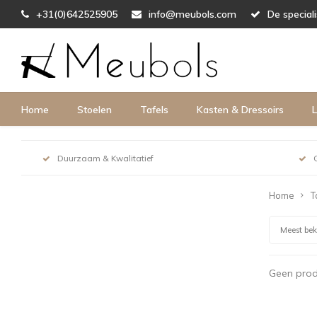
+31(0)642525905
info@meubols.com
De special
Home
Stoelen
Tafels
Kasten & Dressoirs
L
Duurzaam & Kwalitatief
Home
T
Meest be
Geen prod