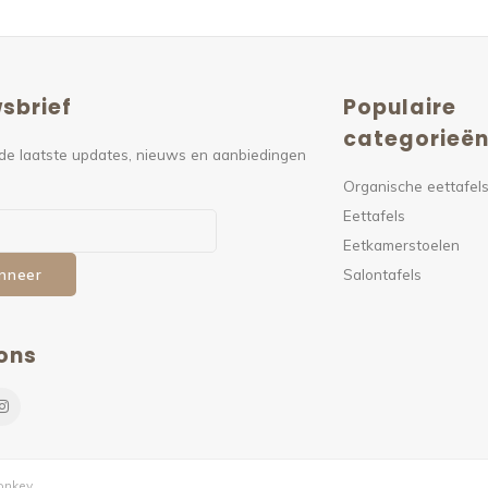
sbrief
Populaire
categorieë
de laatste updates, nieuws en aanbiedingen
Organische eettafel
Eettafels
Eetkamerstoelen
Salontafels
nneer
ons
nkey