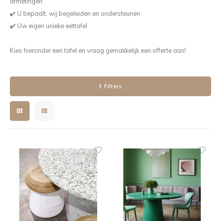
afmetingen
✔️ U bepaalt, wij begeleiden en ondersteunen
Kieze
✔️ Uw eigen unieke eettafel
Beton
Kies hieronder een tafel en vraag gemakkelijk een offerte aan!
Filters