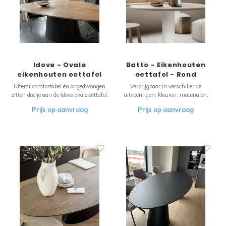
Idove - Ovale
Batto - Eikenhouten
eikenhouten eettafel
eettafel - Rond
Uiterst comfortabel én ongedwongen
Verkrijgbaar in verschillende
zitten doe je aan de Idove ovale eettafel,
uitvoeringen: kleuren, materialen,
de ovale vorm is weer sterk in opkomst
afmetingen en met verschillende
Prijs op aanvraag
Prijs op aanvraag
de afgelopen maanden/jaar. De Idove is
onderstellen. Kortom: geheel naar wens
hier uitgevoerd met een prachtig
samen te stellen! Uiterst comfortabel
onderstel, de nieuwe topper van
én ongedwongen zitten doe je aan de
Meubols. Het mooie onderstel van m
Batto ronde eettafel, de ovale vorm is
wee