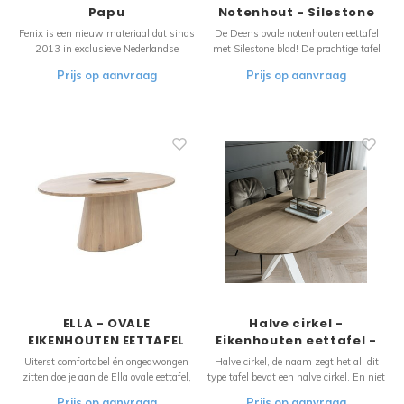
Papu
Notenhout - Silestone
Fenix is een nieuw materiaal dat sinds
De Deens ovale notenhouten eettafel
2013 in exclusieve Nederlandse
met Silestone blad! De prachtige tafel
keukens gebruikt wordt. Door het grote
is verkrijgbaar in diverse kleuren en
Prijs op aanvraag
Prijs op aanvraag
aantal voordelen van het materiaal
afmetingen.
konden wij het niet laten om er
prachtige tafels van te maken! De tafel
bestaat uit een massieve plaat en de fr
ELLA - OVALE
Halve cirkel -
EIKENHOUTEN EETTAFEL
Eikenhouten eettafel -
Minoli
Uiterst comfortabel én ongedwongen
Halve cirkel, de naam zegt het al; dit
zitten doe je aan de Ella ovale eettafel,
type tafel bevat een halve cirkel. En niet
de ovale vorm is weer sterk in opkomst
één, maar twee! De tafel typeert zich
Prijs op aanvraag
Prijs op aanvraag