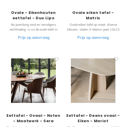
Ovale - Eikenhouten
Ovale eiken tafel -
eettafel - Duo Lipo
Matrix
Na jarenlang rond en vervolgens
Ovale eiken tafel op maat, diverse
rechthoekig, is nu de ovale tafel in
kleuren, stalen X-Matrix-poot 10x10
opkomst. Door de afgeronde hoeken is
onderstel. Na jarenlang rond en
Prijs op aanvraag
Prijs op aanvraag
hij iets minder strak en formeel dan
vervolgens rechthoekig, is nu de ovale
een rechthoekige tafel, maar juist
tafel in opkomst. Door de afgeronde
daardoor kunnen er veel mensen
hoeken is hij iets minder strak en
aanschuiven: gezelligheid ten top! Het
formeel dan een rechthoekige tafel,
tafelbl
maa
Eettafel - Ovaal - Noten
Eettafel - Deens ovaal -
- Maatwerk - Sera
Eiken - Mariot