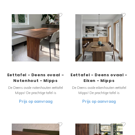
harmonieus en stijlvol thuis met een
niet van nep-materialen, vandaar dat
unieke tafel van Meubols.
dit blad voor 100% uit echt Italiaans
marmer bestaat
Eettafel - Deens ovaal -
Eettafel - Deens ovaal -
Notenhout - Mipps
Eiken - Mipps
De Deens ovale notenhouten eettafel
De Deens ovale eikenhouten eettafel
Mipps! De prachtige tafel is
Mipps! De prachtige tafel is
verkrijgbaar in diverse kleuren en
verkrijgbaar in diverse kleuren en
Prijs op aanvraag
Prijs op aanvraag
afmetingen.
afmetingen.