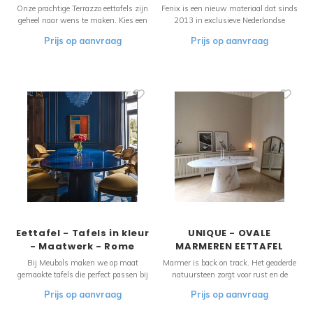
Onze prachtige Terrazzo eettafels zijn
Fenix is een nieuw materiaal dat sinds
geheel naar wens te maken. Kies een
2013 in exclusieve Nederlandse
kleur of verschillende kleuren en wij
keukens gebruikt wordt. Door het grote
Prijs op aanvraag
Prijs op aanvraag
maken uw Terrazzo droomtafel.
aantal voordelen van het materiaal
konden wij het niet laten om er
prachtige tafels van te maken! De tafel
bestaat uit een massieve plaat en de fr
Eettafel - Tafels in kleur
UNIQUE - OVALE
- Maatwerk - Rome
MARMEREN EETTAFEL
Bij Meubols maken we op maat
Marmer is back on track. Het geaderde
gemaakte tafels die perfect passen bij
natuursteen zorgt voor rust en de
jouw interieur. Kies elke gewenste
prachtige nerven en subtiele
Prijs op aanvraag
Prijs op aanvraag
kleur om jouw tafel naadloos te laten
kleurverloop geven een chique
aansluiten bij je inrichting. Creëer een
uitstraling. Bij Meubols houden we