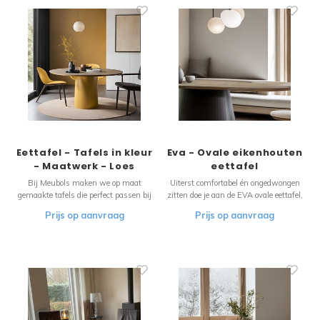
Eettafel - Tafels in kleur
Eva - Ovale eikenhouten
- Maatwerk - Loes
eettafel
Bij Meubols maken we op maat
Uiterst comfortabel én ongedwongen
gemaakte tafels die perfect passen bij
zitten doe je aan de EVA ovale eettafel,
jouw interieur. Kies elke gewenste
de ovale vorm is weer sterk in opkomst
Prijs op aanvraag
Prijs op aanvraag
kleur om jouw tafel naadloos te laten
de afgelopen maanden/jaar. De EVA is
aansluiten bij je inrichting. Creëer een
hier uitgevoerd met een prachtig
harmonieus en stijlvol thuis met een
onderstel, de nieuwe topper van
unieke tafel van Meubols.
Meubols. Rank onderstel van metaal
met