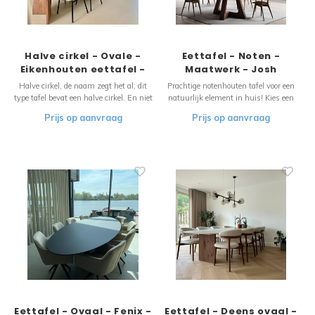
Halve cirkel - Ovale -
Eettafel - Noten -
Eikenhouten eettafel -
Maatwerk - Josh
Louis
Halve cirkel, de naam zegt het al; dit
Prachtige notenhouten tafel voor een
type tafel bevat een halve cirkel. En niet
natuurlijk element in huis! Kies een
één, maar twee! De tafel typeert zich
voorbeeld en wij maken het ontwerp
Prijs op aanvraag
Prijs op aanvraag
door twee lange zijdes, die worden
compleet. Pas de vorm, afmetingen,
afgerond door twee halve cirkels. De
materiaal en de onderstellen aan naar
perfecte combinatie tussen rechte en
uw wensen , wij doen de rest!
zachte lijnen.
Eettafel - Ovaal - Fenix -
Eettafel - Deens ovaal -