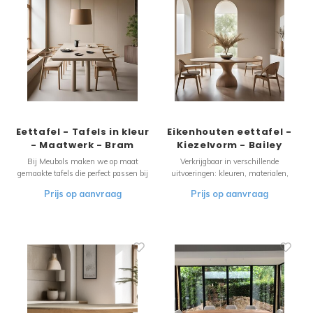
Eettafel - Tafels in kleur
Eikenhouten eettafel -
- Maatwerk - Bram
Kiezelvorm - Bailey
Bij Meubols maken we op maat
Verkrijgbaar in verschillende
gemaakte tafels die perfect passen bij
uitvoeringen: kleuren, materialen,
jouw interieur. Kies elke gewenste
afmetingen en met verschillende
Prijs op aanvraag
Prijs op aanvraag
kleur om jouw tafel naadloos te laten
onderstellen. Kortom: geheel naar wens
aansluiten bij je inrichting. Creëer een
samen te stellen! Uiterst comfortabel
harmonieus en stijlvol thuis met een
én ongedwongen tafelen doe je aan de
unieke tafel van Meubols.
'Eikenhouten eettafel - Kiezelvorm -
Bail