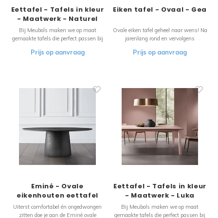
Eettafel - Tafels in kleur
Eiken tafel - Ovaal - Gea
- Maatwerk - Naturel
Bij Meubols maken we op maat
Ovale eiken tafel geheel naar wens! Na
gemaakte tafels die perfect passen bij
jarenlang rond en vervolgens
jouw interieur. Kies elke gewenste
rechthoekig, is nu de ovale tafel in
Prijs op aanvraag
Prijs op aanvraag
kleur om jouw tafel naadloos te laten
opkomst. Door de afgeronde hoeken is
aansluiten bij je inrichting. Creëer een
hij iets minder strak en formeel dan
harmonieus en stijlvol thuis met een
een rechthoekige tafel, maar juist
unieke tafel van Meubols.
daardoor kunnen er veel mensen
aanschu
Eminé - Ovale
Eettafel - Tafels in kleur
eikenhouten eettafel
- Maatwerk - Luka
Uiterst comfortabel én ongedwongen
Bij Meubols maken we op maat
zitten doe je aan de Eminé ovale
gemaakte tafels die perfect passen bij