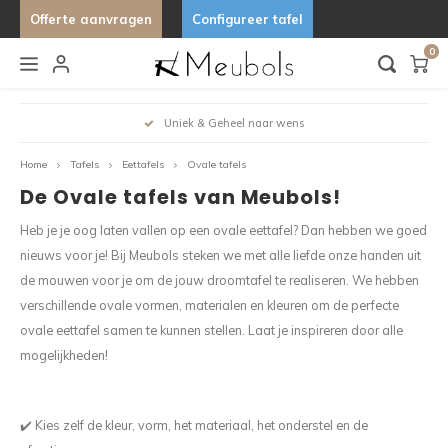
Offerte aanvragen
Configureer tafel
0
Hoofdmenu / keukens & buitenkeukens
Hoofdmenu / lampen & verlichting
Hoofdmenu / stoelen
Hoofdmenu / tafels
Hoo
Keukens & Buitenkeukens
Lampen & Verlichting
Stoelen
Tafels
Uniek & Geheel naar wens
Home
Tafels
Eettafels
Ovale tafels
Barkrukken
Bijzettafels
Hanglampen
Buitenkeukens
Stand 
Organ
Organ
Desig
De Ovale tafels van Meubols!
Eetkamerstoelen
Wandlampen
Keukens
Tafels
Uniek
Heb je je oog laten vallen op een ovale eettafel? Dan hebben we goed
Eettafels
nieuws voor je! Bij Meubols steken we met alle liefde onze handen uit
Fauteuils
Lampfitting
de mouwen voor je om de jouw droomtafel te realiseren. We hebben
Ovale 
Tuintafels
verschillende ovale vormen, materialen en kleuren om de perfecte
Tafelbanken
ovale eettafel samen te kunnen stellen. Laat je inspireren door alle
Salontafels
Deens
mogelijkheden!
Fenix 
✔️ Kies zelf de kleur, vorm, het materiaal, het onderstel en de
Marme