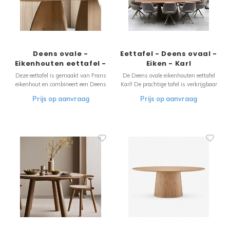
Deens ovale -
Eettafel - Deens ovaal -
Eikenhouten eettafel -
Eiken - Karl
Lupe
Deze eettafel is gemaakt van Frans
De Deens ovale eikenhouten eettafel
eikenhout en combineert een Deens
Karl! De prachtige tafel is verkrijgbaar
ovale tafelblad met een exclusief
in diverse kleuren en afmetingen.
Prijs op aanvraag
Prijs op aanvraag
onderstel. Het onderstel, dat ook is
gemaakt van kwalitatief
indrukwekkend Frans eikenhout, is de
eyecatcher van deze eettafel.