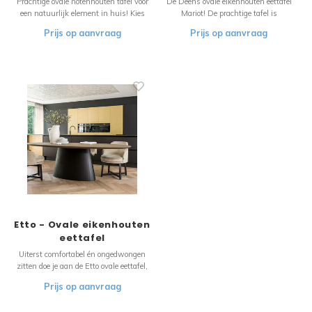
Prachtige ovale notenhouten tafel voor
De Deens ovale eikenhouten eettafel
een natuurlijk element in huis! Kies
Mariot! De prachtige tafel is
een voorbeeld en wij maken het
verkrijgbaar in diverse kleuren en
Prijs op aanvraag
Prijs op aanvraag
ontwerp compleet. Pas de vorm,
afmetingen.
afmetingen, materiaal en de
onderstellen aan naar uw wensen , wij
doen de rest!
Etto - Ovale eikenhouten
eettafel
Uiterst comfortabel én ongedwongen
zitten doe je aan de Etto ovale eettafel,
de ovale vorm is weer sterk in opkomst
Prijs op aanvraag
de afgelopen maanden/jaar. De Etto is
hier uitgevoerd met een prachtig