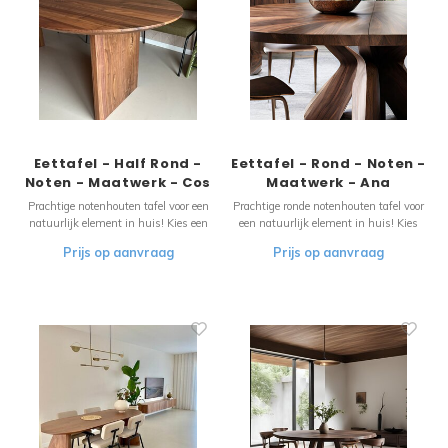
Eettafel - Half Rond -
Eettafel - Rond - Noten -
Noten - Maatwerk - Cos
Maatwerk - Ana
Prachtige notenhouten tafel voor een
Prachtige ronde notenhouten tafel voor
natuurlijk element in huis! Kies een
een natuurlijk element in huis! Kies
voorbeeld en wij maken het ontwerp
een voorbeeld en wij maken het
Prijs op aanvraag
Prijs op aanvraag
compleet. Pas de vorm, afmetingen,
ontwerp compleet. Pas de vorm,
materiaal en de onderstellen aan naar
afmetingen, materiaal en de
uw wensen , wij doen de rest!
onderstellen aan naar uw wensen , wij
doen de rest!