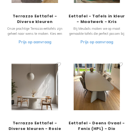
Terrazzo Eettafel -
Eettafel - Tafels in kleur
Diverse kleuren
- Maatwerk - Kris
Onze prachtige Terrazzo eettafels zijn
Bij Meubols maken we op maat
geheel naar wens te maken. Kies een
gemaakte tafels die perfect passen bij
kleur of verschillende kleuren en wij
jouw interieur. Kies elke gewenste
Prijs op aanvraag
Prijs op aanvraag
maken uw Terrazzo droomtafel.
kleur om jouw tafel naadloos te laten
aansluiten bij je inrichting. Creëer een
harmonieus en stijlvol thuis met een
unieke tafel van Meubols.
Terrazzo Eettafel -
Eettafel - Deens Ovaal -
Diverse kleuren - Rosie
Fenix (HPL) - Dio