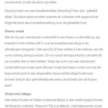
zwarte hars zodat de extra opvallen.
Houd je meer van een karakteristieke uitstraling? Kies dan ‘geleefd
eiken’. Bij deze optie worden noesten en scheuren niet opgevuld en
krijgt het blad een borstelbewerking voor de geleefde look.
Deens ovaal
Net als bij een standaard ovale tafel is een Deens ovale tafel op zijn
breedst in het midden (dit is ook de breedtemaat die je in de
afmetingen terugziet). Het verschil zit hem echter in het verloop van de
vorm richting de kopse kant. 20 cm vanaf de kopse kant is de tafel 40
cm smaller dan in het midden. Waar de vorm van een standaard
ovale tafel dus in een punt afloopt, loopt de Deens ovale vorm bij de
kopse kant juist in een afgevlakte, bijna rechthoekige hoek naar
binnen! Je kunt dus gemakkelijk een extra stoel kwijt aan de kopse
kant!
Onderstel | Mipps
Het ranke Houten of stalen onderstel Mipps is een echte topper binnen
de Meubols collectie. Waarom? Hij is praktisch, veel beenruimte, maar