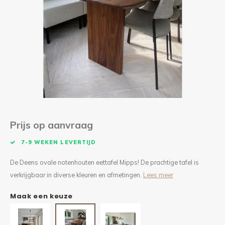
Kieze
Beton
Prijs op aanvraag
7-9 WEKEN LEVERTIJD
De Deens ovale notenhouten eettafel Mipps! De prachtige tafel is
verkrijgbaar in diverse kleuren en afmetingen.
Lees meer
Maak een keuze