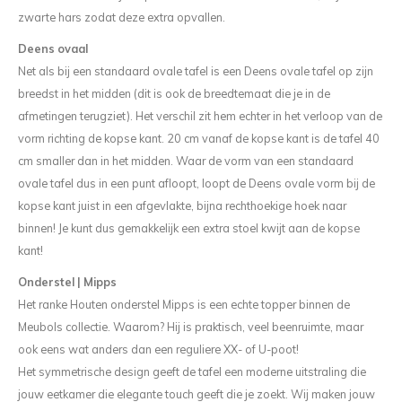
zwarte hars zodat deze extra opvallen.
Deens ovaal
Net als bij een standaard ovale tafel is een Deens ovale tafel op zijn
breedst in het midden (dit is ook de breedtemaat die je in de
afmetingen terugziet). Het verschil zit hem echter in het verloop van de
vorm richting de kopse kant. 20 cm vanaf de kopse kant is de tafel 40
cm smaller dan in het midden. Waar de vorm van een standaard
ovale tafel dus in een punt afloopt, loopt de Deens ovale vorm bij de
kopse kant juist in een afgevlakte, bijna rechthoekige hoek naar
binnen! Je kunt dus gemakkelijk een extra stoel kwijt aan de kopse
kant!
Onderstel | Mipps
Het ranke Houten onderstel Mipps is een echte topper binnen de
Meubols collectie. Waarom? Hij is praktisch, veel beenruimte, maar
ook eens wat anders dan een reguliere XX- of U-poot!
Het symmetrische design geeft de tafel een moderne uitstraling die
jouw eetkamer die elegante touch geeft die je zoekt. Wij maken jouw