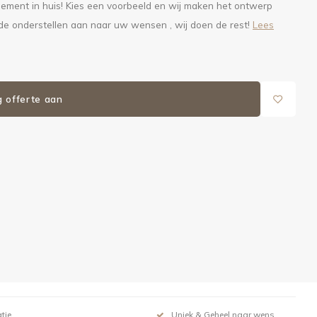
element in huis! Kies een voorbeeld en wij maken het ontwerp
 de onderstellen aan naar uw wensen , wij doen de rest!
Lees
g offerte aan
tie
Uniek & Geheel naar wens