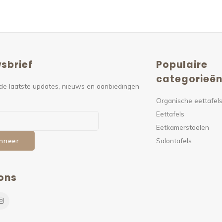
sbrief
Populaire
categorieë
de laatste updates, nieuws en aanbiedingen
Organische eettafel
Eettafels
Eetkamerstoelen
Salontafels
nneer
ons