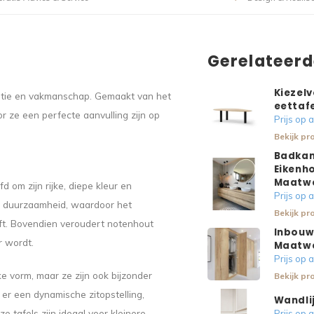
Gerelateer
Kiezelv
antie en vakmanschap. Gemaakt van het
eettafe
r ze een perfecte aanvulling zijn op
Prijs op
Bekijk pr
Badkam
Eikenho
Maatw
om zijn rijke, diepe kleur en
Prijs op
en duurzaamheid, waardoor het
Bekijk pr
eft. Bovendien veroudert notenhout
Inbouw
r wordt.
Maatw
Prijs op
ke vorm, maar ze zijn ook bijzonder
Bekijk pr
t er een dynamische zitopstelling,
Wandlij
tafels zijn ideaal voor kleinere
Prijs op