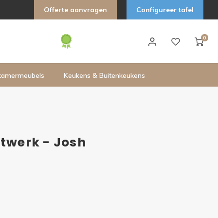
Offerte aanvragen
Configureer tafel
0
kamermeubels
Keukens & Buitenkeukens
atwerk - Josh