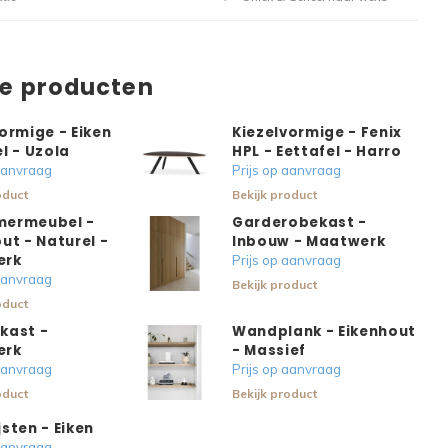
de producten
ormige - Eiken
Kiezelvormige - Fenix
l - Uzola
HPL - Eettafel - Harro
 aanvraag
Prijs op aanvraag
oduct
Bekijk product
ermeubel -
Garderobekast -
ut - Naturel -
Inbouw - Maatwerk
erk
Prijs op aanvraag
 aanvraag
Bekijk product
oduct
kast -
Wandplank - Eikenhout
erk
- Massief
 aanvraag
Prijs op aanvraag
oduct
Bekijk product
sten - Eiken
 aanvraag