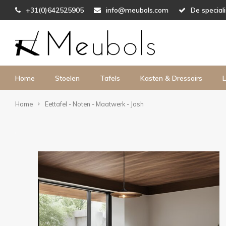
+31(0)642525905
info@meubols.com
De special
Home
Stoelen
Tafels
Kasten & Dressoirs
L
Home
Eettafel - Noten - Maatwerk - Josh