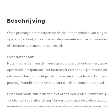
Beschrijving
Onze prachtige notenhouten tafels zijn een toonbeeld van eleg
fijnste notenhout, stralen deze tafels warmte en luxe uit, waardoo
elk interieur, van modern tot klassiek.
Over Notenhout:
Notenhout is een van de meest gewaardeerde houtsoorten, geliefd 
opvallende nerfpatroon. Het hout heeft een natuurlijke sterkte 
uitstekend bestand is tegen slijtage en een lange levensduur he
prachtig, waarbij het na verloop van tijd alleen maar karaktervolle
Onze half ronde tafels bieden niet alleen een visueel aantrekkelij
functioneel in de zitverdeling. Dankzij de afgeronde zijde ontstaa
waardoor iedereen gemakkelijk met elkaar kan communiceren. Deze 