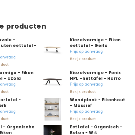
de producten
ovale -
Kiezelvormige - Eiken
uten eettafel -
eettafel - Gerlo
Prijs op aanvraag
 aanvraag
Bekijk product
oduct
ormige - Eiken
Kiezelvormige - Fenix
l - Uzola
HPL - Eettafel - Harro
 aanvraag
Prijs op aanvraag
oduct
Bekijk product
ertafel -
Wandplank - Eikenhout
erk
- Massief
 aanvraag
Prijs op aanvraag
oduct
Bekijk product
l - Organische
Eettafel - Organisch -
Eiken
Beton - Wit