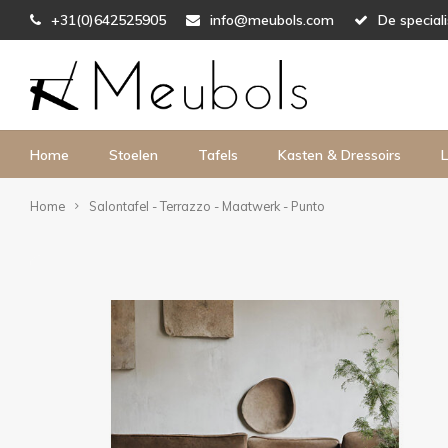
+31(0)642525905
info@meubols.com
De special
Home
Stoelen
Tafels
Kasten & Dressoirs
L
Home
Salontafel - Terrazzo - Maatwerk - Punto