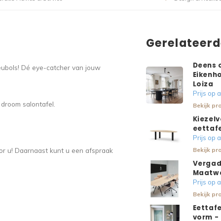
Gerelateer
Deens 
Meubols! Dé eye-catcher van jouw
Eikenho
Loiza
Prijs op
 droom salontafel.
Bekijk pr
Kiezelv
eettafe
Prijs op
r u! Daarnaast kunt u een afspraak
Bekijk pr
Vergad
Maatw
Prijs op
Bekijk pr
Eettafe
vorm - 