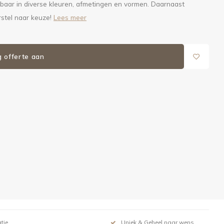
gbaar in diverse kleuren, afmetingen en vormen. Daarnaast
rstel naar keuze!
Lees meer
g offerte aan
tie
Uniek & Geheel naar wens