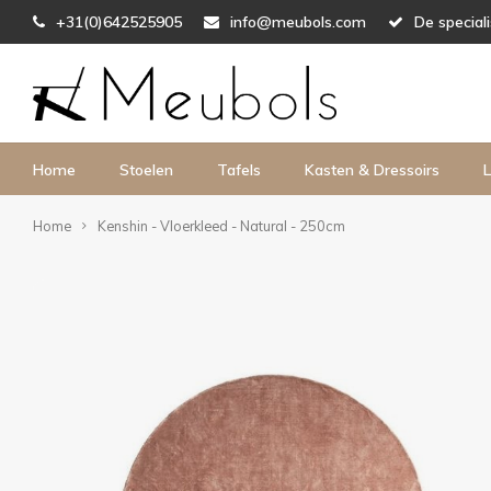
+31(0)642525905
info@meubols.com
De special
Home
Stoelen
Tafels
Kasten & Dressoirs
L
Home
Kenshin - Vloerkleed - Natural - 250cm