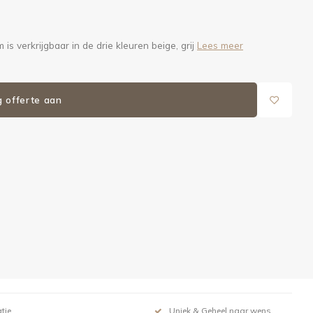
s verkrijgbaar in de drie kleuren beige, grij
Lees meer
g offerte aan
tie
Uniek & Geheel naar wens