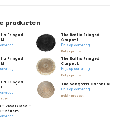
de producten
fia Fringed
The Raffia Fringed
 M
Carpet L
 aanvraag
Prijs op aanvraag
oduct
Bekijk product
fia Fringed
The Raffia Fringed
 M
Carpet L
 aanvraag
Prijs op aanvraag
oduct
Bekijk product
fia Fringed
The Seagrass Carpet M
 L
Prijs op aanvraag
 aanvraag
Bekijk product
oduct
 - Vloerkleed -
l - 250cm
 aanvraag