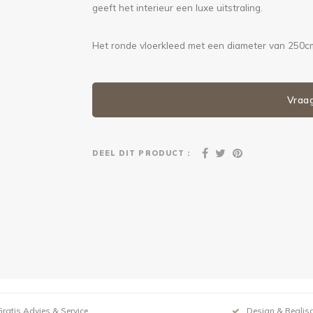
geeft het interieur een luxe uitstraling.
Het ronde vloerkleed met een diameter van 250cm i
Vraa
DEEL DIT PRODUCT :
Gratis Advies & Service
Design & Realisa