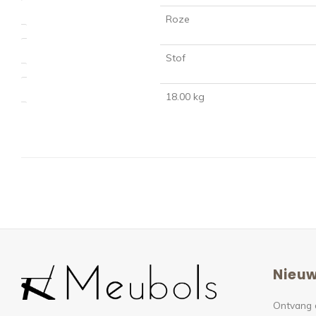
Roze
Kleur
Stof
Materiaal
18.00 kg
Gewicht
Nieuw
Ontvang 