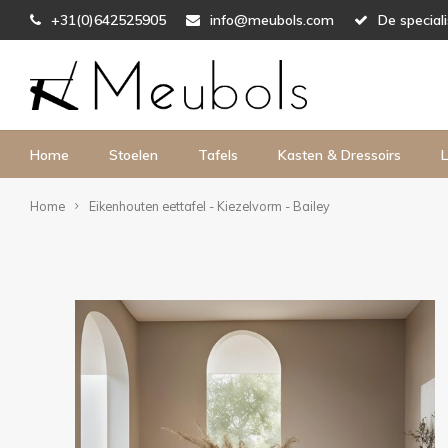
+31(0)642525905
info@meubols.com
De special
Home
Stoelen
Tafels
Kasten & Dressoirs
L
Home
Eikenhouten eettafel - Kiezelvorm - Bailey