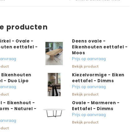
de producten
irkel - Ovale -
Deens ovale -
uten eettafel -
Eikenhouten eettafel -
Moos
 aanvraag
Prijs op aanvraag
oduct
Bekijk product
- Eikenhouten
Kiezelvormige - Eiken
l - Duo Lipo
eettafel - Dimms
 aanvraag
Prijs op aanvraag
oduct
Bekijk product
l - Eikenhout -
Ovale - Marmeren -
orm - Naturel -
Eettafel - Dimms
Prijs op aanvraag
 aanvraag
Bekijk product
oduct