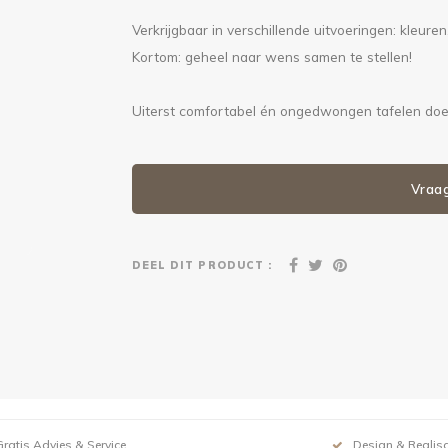
Verkrijgbaar in verschillende uitvoeringen: kleure
Kortom: geheel naar wens samen te stellen!
Uiterst comfortabel én ongedwongen tafelen doe j
Vraa
DEEL DIT PRODUCT :
Gratis Advies & Service
Design & Realisa