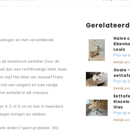
Gerelateer
Halve c
fmetingen en met verschillende
Eikenho
Louis
Prijs op
 de kiezelvorm eettafel. Door de
Bekijk pr
meel dan een rechthoekige tafel, maar
Ovale 
eettafe
en top! Het blad van massief Frans
Prijs op
rstel een elegant en luxe randje
Bekijk pr
 eettafel in elk interieur.
Eettafe
Kiezelv
an 4, 5 of 6 cm en kan in meerdere
Viev
Prijs op
tegen kringen en vlekken.
Bekijk pr
 iets anders? geen probleem. Wij