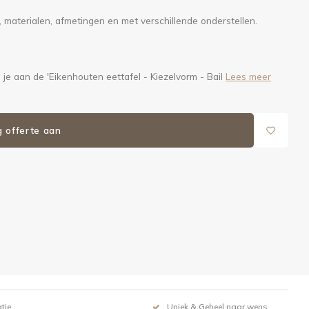
n, materialen, afmetingen en met verschillende onderstellen.
e aan de 'Eikenhouten eettafel - Kiezelvorm - Bail
Lees meer
g offerte aan
tie
Uniek & Geheel naar wens