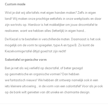
Custom made
Wist je dat wij alle tafels met eigen handen maken? Zelfs in eigen
land! Wij maken onze prachtige eettafels in onze werkplaats en daar
zijn we trots op. Hierdoor is het makkelijker om jouw droomtafel te
realiseren, want we hebben alles (letterlijk) in eigen hand…
De Kiezel is te bestellen in verschillende maten. Daarnaast is het ook
mogelijk om de vorm te spiegelen, type A en type B. Zo komt de
Kiezelvormige tafel áltijd goed tot zijn recht!
Salontafel organische vorm
Ben je net als wij verliefd op deze tafel, of beter gezegd
op geometrische en organische vormen? Dan hebben
we fantastisch nieuws! We hebben dit ontwerp namelijk ook in een
iets kleinere uitvoering… in de vorm van een salontafel! Voor als je ook
op de bank wilt genieten van dit unieke en charmante design.