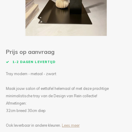
Kieze
Beton
Prijs op aanvraag
1-2 DAGEN LEVERTIJD
Tray modern - metaal - zwart
Maak jouw salon of eettafel helemaal af met deze prachtige
minimalistische tray van de Design van Rein collectie!
Afmetingen:
32cm breed 30cm diep
Ook leverbaar in andere kleuren.
Lees meer