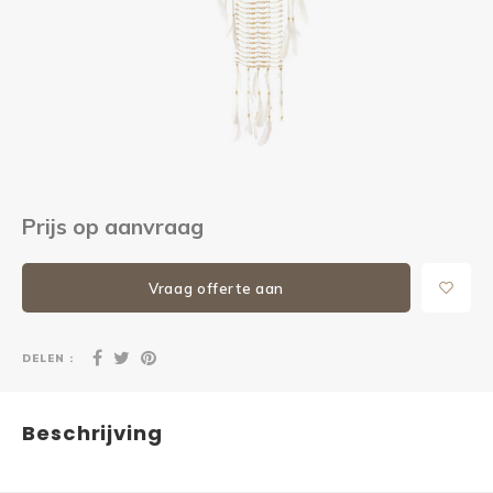
Kieze
Beton
Prijs op aanvraag
Vraag offerte aan
DELEN :
Beschrijving