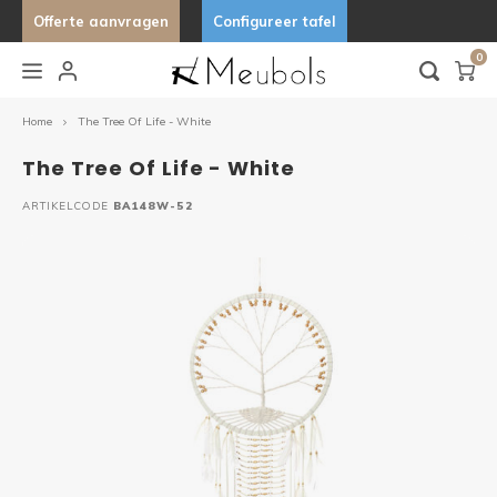
Offerte aanvragen
Configureer tafel
0
Hoofdmenu / keukens & buitenkeukens
Hoofdmenu / lampen & verlichting
Hoofdmenu / stoelen
Hoofdmenu / tafels
Hoo
Keukens & Buitenkeukens
Lampen & Verlichting
Stoelen
Tafels
Home
The Tree Of Life - White
The Tree Of Life - White
Barkrukken
Bijzettafels
Hanglampen
Buitenkeukens
Stand 
Organ
Organ
Desig
ARTIKELCODE
BA148W-52
Eetkamerstoelen
Eettafels
Wandlampen
Keukens
Tafels
Uniek
Fauteuils
Tuintafels
Lampfitting
Ovale 
Tafelbanken
Salontafels
Deens
Fenix 
Marme