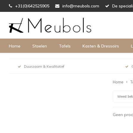
+31(0)642525905
info@meubols.com
De special
Home
Stoelen
Tafels
Kasten & Dressoirs
L
Duurzaam & Kwalitatief
Home
T
Meest be
Geen prod