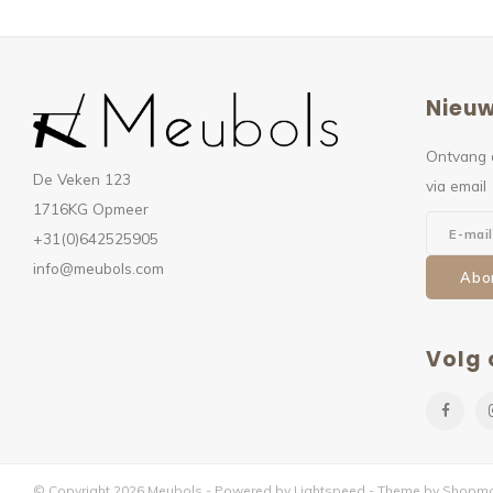
Nieuw
Ontvang 
De Veken 123
via email
1716KG Opmeer
+31(0)642525905
info@meubols.com
Abo
Volg 
© Copyright 2026 Meubols - Powered by
Lightspeed
- Theme by
Shopmo