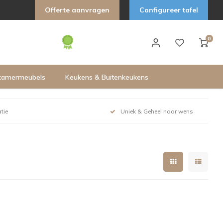
Offerte aanvragen
Configureer tafel
0
kamermeubels
Keukens & Buitenkeukens
tie
Uniek & Geheel naar wens