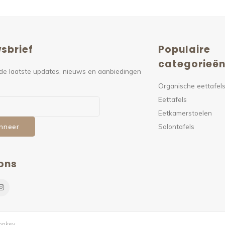
sbrief
Populaire
categorieë
de laatste updates, nieuws en aanbiedingen
Organische eettafel
Eettafels
Eetkamerstoelen
Salontafels
nneer
ons
nkey