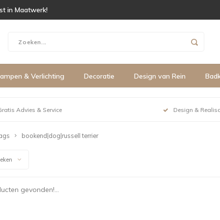
ist in Maatwerk!
ampen & Verlichting
Decoratie
Design van Rein
Bad
Gratis Advies & Service
Design & Realisa
ags
bookend|dog|russell terrier
keken
ucten gevonden!...