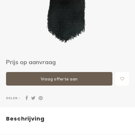
Kieze
Beton
Prijs op aanvraag
Vraag offerte aan
DELEN :
Beschrijving