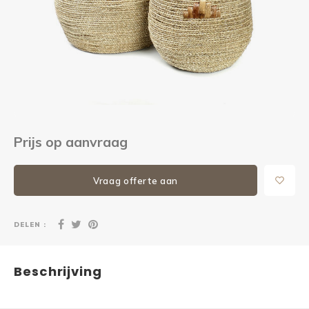
Kieze
Beton
Prijs op aanvraag
Vraag offerte aan
DELEN :
Beschrijving