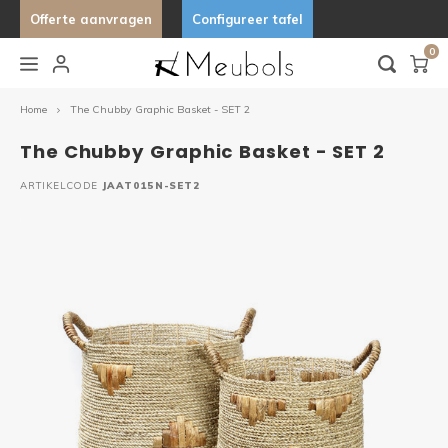
Offerte aanvragen
Configureer tafel
0
Hoofdmenu / keukens & buitenkeukens
Hoofdmenu / lampen & verlichting
Hoofdmenu / stoelen
Hoofdmenu / tafels
Hoo
Keukens & Buitenkeukens
Lampen & Verlichting
Stoelen
Tafels
Home
The Chubby Graphic Basket - SET 2
The Chubby Graphic Basket - SET 2
Barkrukken
Bijzettafels
Hanglampen
Buitenkeukens
Stand 
Organ
Organ
Desig
ARTIKELCODE
JAAT015N-SET2
Eetkamerstoelen
Eettafels
Wandlampen
Keukens
Tafels
Uniek
Fauteuils
Tuintafels
Lampfitting
Ovale 
Tafelbanken
Salontafels
Deens
Fenix 
Marme