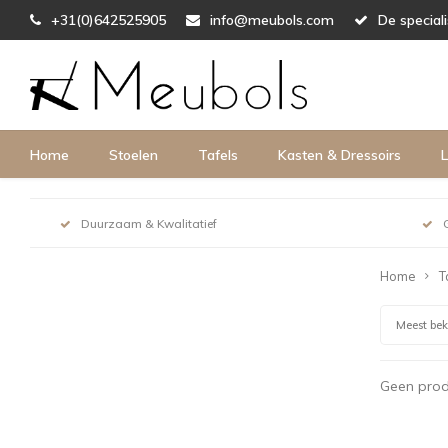
+31(0)642525905
info@meubols.com
De special
Home
Stoelen
Tafels
Kasten & Dressoirs
L
Duurzaam & Kwalitatief
Home
T
Meest be
Geen prod