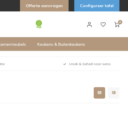
Offerte aanvragen
Configureer tafel
0
kamermeubels
Keukens & Buitenkeukens
tie
Uniek & Geheel naar wens