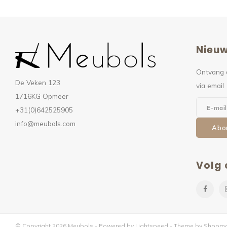
Nieuw
Ontvang 
De Veken 123
via email
1716KG Opmeer
+31(0)642525905
info@meubols.com
Abo
Volg 
© Copyright 2026 Meubols - Powered by
Lightspeed
- Theme by
Shopmo