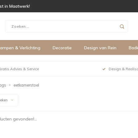
ist in Maatwerk!
ampen & Verlichting
Decoratie
Design van Rein
Bad
Gratis Advies & Service
Design & Realisa
ags
eetkamerstoel
keken
ucten gevonden!...