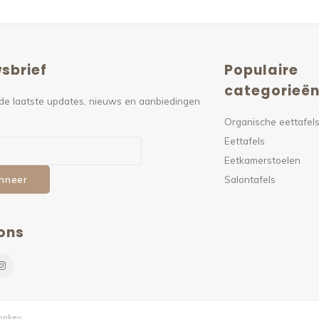
sbrief
Populaire
categorieë
de laatste updates, nieuws en aanbiedingen
Organische eettafel
Eettafels
Eetkamerstoelen
Salontafels
nneer
ons
nkey