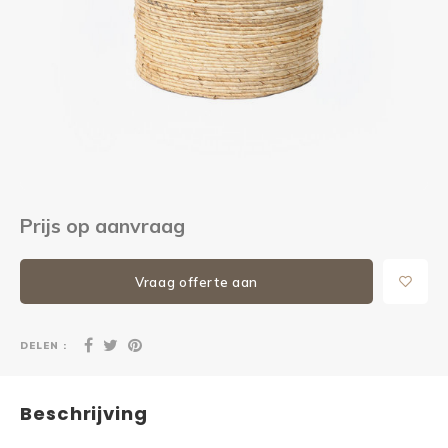
Kieze
Beton
Prijs op aanvraag
Vraag offerte aan
DELEN :
Beschrijving