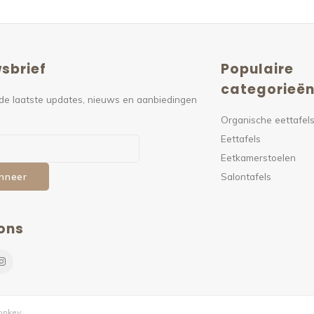
sbrief
Populaire
categorieë
de laatste updates, nieuws en aanbiedingen
Organische eettafel
Eettafels
Eetkamerstoelen
Salontafels
nneer
ons
nkey