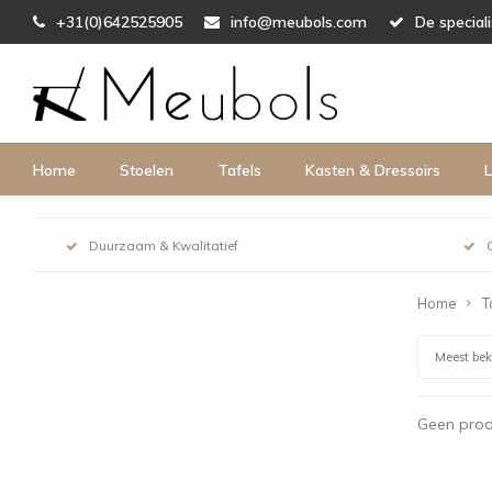
+31(0)642525905
info@meubols.com
De special
Home
Stoelen
Tafels
Kasten & Dressoirs
L
Duurzaam & Kwalitatief
Home
T
Meest be
Geen prod