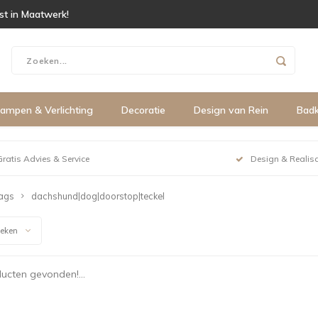
ist in Maatwerk!
ampen & Verlichting
Decoratie
Design van Rein
Bad
Gratis Advies & Service
Design & Realisa
ags
dachshund|dog|doorstop|teckel
keken
ucten gevonden!...