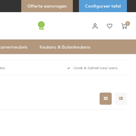
Offerte aanvragen
Configureer tafel
0
kamermeubels
Keukens & Buitenkeukens
tie
Uniek & Geheel naar wens