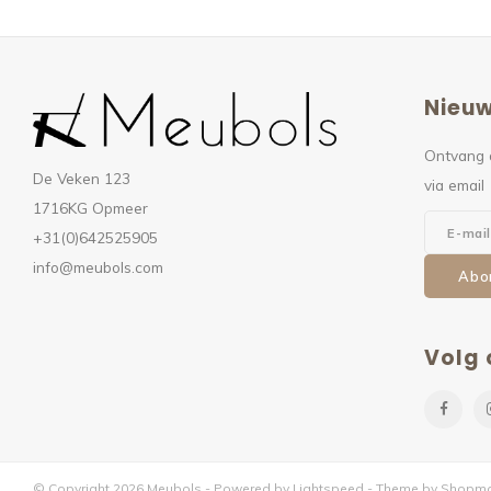
Nieuw
Ontvang 
De Veken 123
via email
1716KG Opmeer
+31(0)642525905
info@meubols.com
Abo
Volg 
© Copyright 2026 Meubols - Powered by
Lightspeed
- Theme by
Shopmo