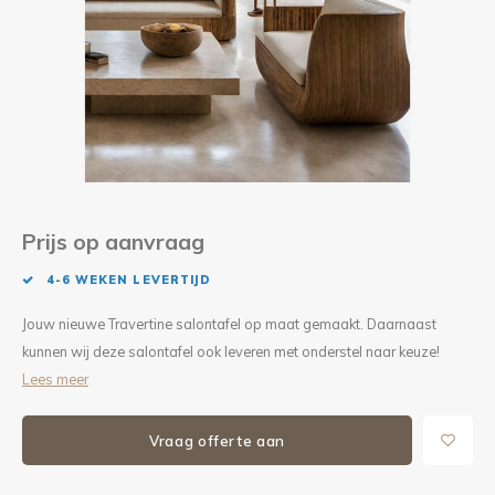
Kieze
Beton
Prijs op aanvraag
4-6 WEKEN LEVERTIJD
Jouw nieuwe Travertine salontafel op maat gemaakt. Daarnaast
kunnen wij deze salontafel ook leveren met onderstel naar keuze!
Lees meer
Vraag offerte aan