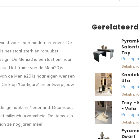
Gerelateer
Pyrami
nst voor ieder modern interieur. De
Salont
is het staal sterk en robuubst
Top
Prijs op
sign. De Meni20 is een lust om naar
Bekijk pr
rieur. Het frame van de Meni20 is
Kandela
n van de Menie20 is naar eigen wensen
Uta
 Click op 'Configure' en ontwerp jouw
Prijs op
Bekijk pr
Tray -
ade, gemaakt in Nederland. Daarnaast
- Velix
Prijs op
t milieu/duurzaamheid. De items zijn
Bekijk pr
gaan ze nog jaren mee!
Pyramid
Zwart