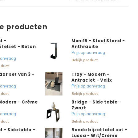
de producten
d -
Meni15 - Steel Stand -
afelset - Beton
Anthracite
Prijs op aanvraag
 aanvraag
Bekijk product
oduct
ar set van 3 -
Tray - Modern -
Antraciet - Velix
 aanvraag
Prijs op aanvraag
oduct
Bekijk product
 Modern - Crème
Bridge - Side table -
Zwart
 aanvraag
Prijs op aanvraag
oduct
Bekijk product
 - Sidetable -
Ronde bijzettafel set -
Lucca - Wit/Crème