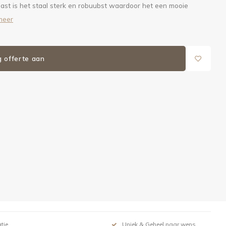
aast is het staal sterk en robuubst waardoor het een mooie
meer
g offerte aan
tie
Uniek & Geheel naar wens