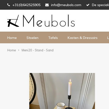
+31(0)642525905
info@meubols.com
De special
Home
Stoelen
Tafels
Kasten & Dressoirs
L
Home
Meni20 - Stand - Sand