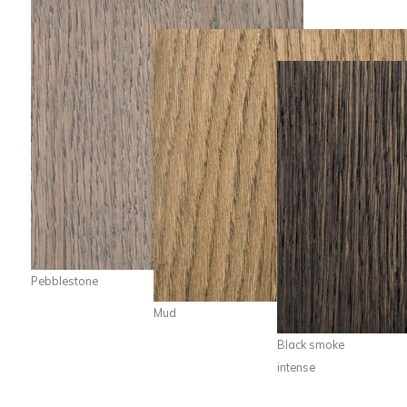
Pebblestone
Mud
Black smoke
intense