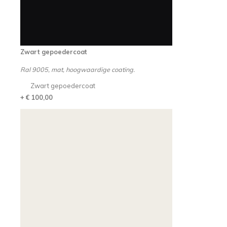
Zwart gepoedercoat
Ral 9005, mat, hoogwaardige coating.
Zwart gepoedercoat
+ € 100,00