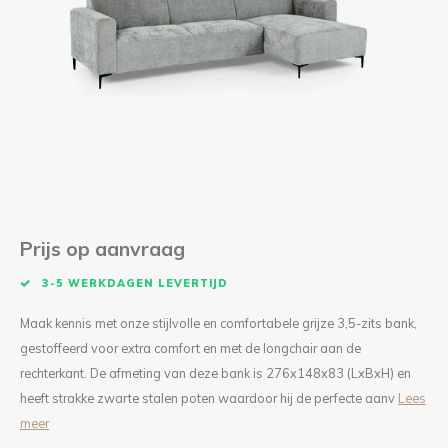
Kieze
Beton
Prijs op aanvraag
3-5 WERKDAGEN LEVERTIJD
Maak kennis met onze stijlvolle en comfortabele grijze 3,5-zits bank,
gestoffeerd voor extra comfort en met de longchair aan de
rechterkant. De afmeting van deze bank is 276x148x83 (LxBxH) en
heeft strakke zwarte stalen poten waardoor hij de perfecte aanv
Lees
meer