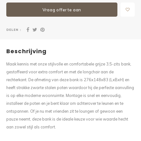
Vraag offerte aan
DELEN :
Beschrijving
Maak kennis met onze stijlvolle en comfortabele grijze 3,5-zits bank,
gestoffeerd voor extra comfort en met de longchair aan de
rechterkant. De afmeting van deze bank is 276x148x83 (LxBxH) en
heeft strakke zwarte stalen poten waardoor hij de perfecte aanvulling
is op elke moderne woonruimte. Montage is snel en eenvoudig,
installeer de poten en je bent klaar om achterover te leunen en te
ontspannen. Of je nu met vrienden zit te loungen of gewoon een
pauze neemt, deze bank is de ideale keuze voor wie waarde hecht
aan zowel stijl als comfort.