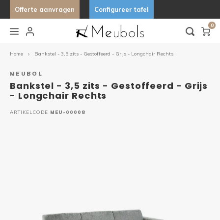
Offerte aanvragen
Configureer tafel
0
Hoofdmenu / keukens & buitenkeukens
Hoofdmenu / lampen & verlichting
Hoofdmenu / stoelen
Hoofdmenu / tafels
Hoo
Keukens & Buitenkeukens
Lampen & Verlichting
Stoelen
Tafels
Home
Bankstel - 3,5 zits - Gestoffeerd - Grijs - Longchair Rechts
MEUBOL
Barkrukken
Bijzettafels
Hanglampen
Buitenkeukens
Stand 
Organ
Organ
Desig
Bankstel - 3,5 zits - Gestoffeerd - Grijs
- Longchair Rechts
Eetkamerstoelen
Eettafels
Wandlampen
Keukens
Tafels
Uniek
ARTIKELCODE
MEU-00008
Fauteuils
Tuintafels
Lampfitting
Ovale 
Tafelbanken
Salontafels
Deens
Fenix 
Marme