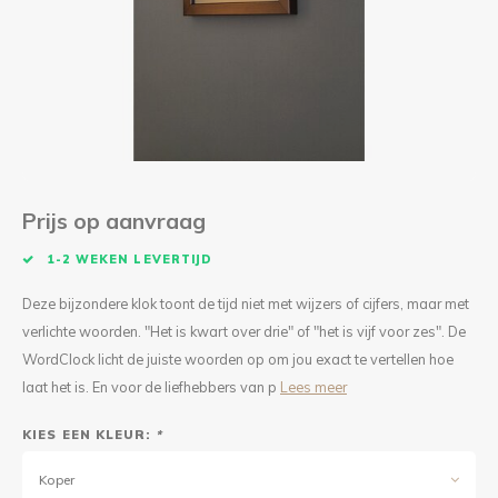
Kieze
Beton
Prijs op aanvraag
1-2 WEKEN LEVERTIJD
Deze bijzondere klok toont de tijd niet met wijzers of cijfers, maar met
verlichte woorden. "Het is kwart over drie" of "het is vijf voor zes". De
WordClock licht de juiste woorden op om jou exact te vertellen hoe
laat het is. En voor de liefhebbers van p
Lees meer
KIES EEN KLEUR:
*
Koper