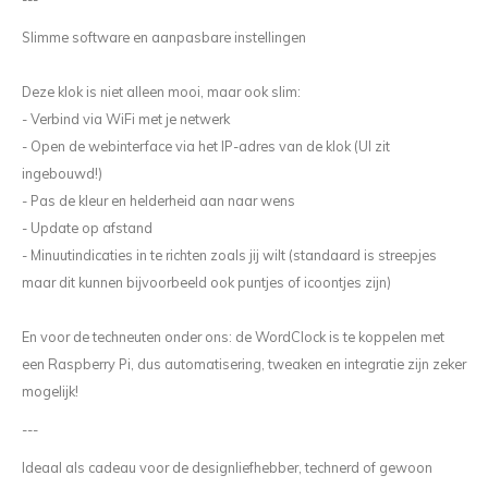
Slimme software en aanpasbare instellingen
Deze klok is niet alleen mooi, maar ook slim:
- Verbind via WiFi met je netwerk
- Open de webinterface via het IP-adres van de klok (UI zit
ingebouwd!)
- Pas de kleur en helderheid aan naar wens
- Update op afstand
- Minuutindicaties in te richten zoals jij wilt (standaard is streepjes
maar dit kunnen bijvoorbeeld ook puntjes of icoontjes zijn)
En voor de techneuten onder ons: de WordClock is te koppelen met
een Raspberry Pi, dus automatisering, tweaken en integratie zijn zeker
mogelijk!
---
Ideaal als cadeau voor de designliefhebber, technerd of gewoon