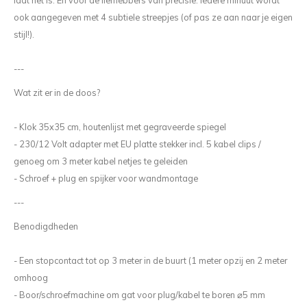
laat het is. En voor de liefhebbers van precisie: iedere minuut wordt
ook aangegeven met 4 subtiele streepjes (of pas ze aan naar je eigen
stijl!).
---
Wat zit er in de doos?
- Klok 35x35 cm, houtenlijst met gegraveerde spiegel
- 230/12 Volt adapter met EU platte stekker incl. 5 kabel clips /
genoeg om 3 meter kabel netjes te geleiden
- Schroef + plug en spijker voor wandmontage
---
Benodigdheden
- Een stopcontact tot op 3 meter in de buurt (1 meter opzij en 2 meter
omhoog
- Boor/schroefmachine om gat voor plug/kabel te boren ⌀5 mm