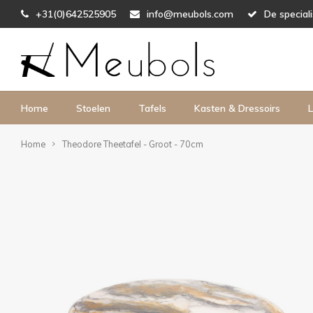
+31(0)642525905
info@meubols.com
De special
Home
Stoelen
Tafels
Kasten & Dressoirs
L
Home
Theodore Theetafel - Groot - 70cm