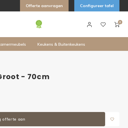
Offerte aanvragen
Configureer tafel
0
kamermeubels
Keukens & Buitenkeukens
Groot - 70cm
g offerte aan