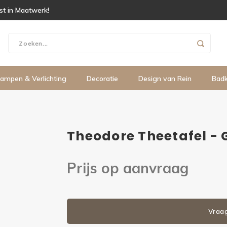
ist in Maatwerk!
ampen & Verlichting
Decoratie
Design van Rein
Bad
Theodore Theetafel - 
Prijs op aanvraag
Vraa