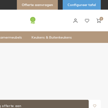
Offerte aanvragen
Configureer tafel
0
kamermeubels
Keukens & Buitenkeukens
g offerte aan