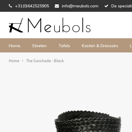
+31(0)642525905
info@meubols.com
De special
Home
Stoelen
Tafels
Kasten & Dressoirs
L
Home
The Sunshade - Black