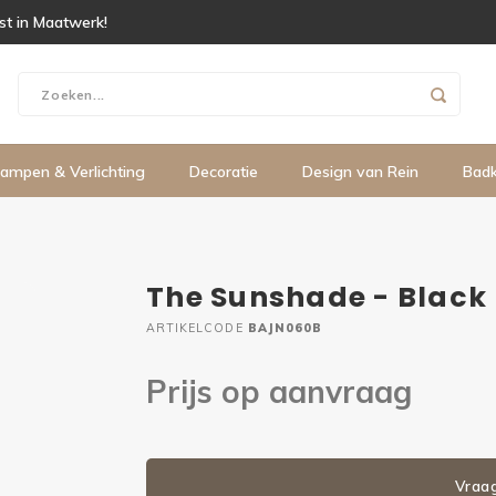
ist in Maatwerk!
ampen & Verlichting
Decoratie
Design van Rein
Bad
The Sunshade - Black
ARTIKELCODE
BAJN060B
Prijs op aanvraag
Vraa