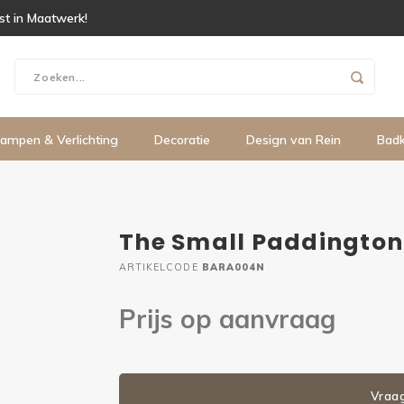
ist in Maatwerk!
ampen & Verlichting
Decoratie
Design van Rein
Bad
The Small Paddington
ARTIKELCODE
BARA004N
Prijs op aanvraag
Vraa