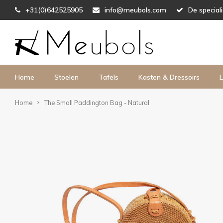
+31(0)642525905
info@meubols.com
De special
Home
Stoelen
Tafels
Kasten & Dressoirs
L
Home
The Small Paddington Bag - Natural