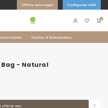
Offerte aanvragen
Configureer tafel
0
kamermeubels
Keukens & Buitenkeukens
 Bag - Natural
g offerte aan