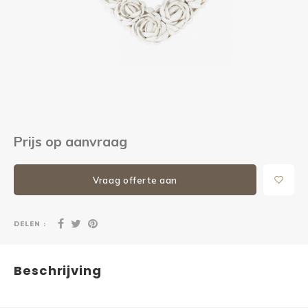
Kieze
Beton
Prijs op aanvraag
Vraag offerte aan
DELEN :
Beschrijving