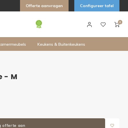
Offerte aanvragen
Configureer tafel
0
kamermeubels
Keukens & Buitenkeukens
e - M
g offerte aan