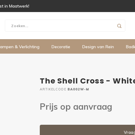
ist in Maatwerk!
ampen & Verlichting
Decoratie
Design van Rein
Bad
The Shell Cross - Whit
ARTIKELCODE
BA002W-M
Prijs op aanvraag
Vraa