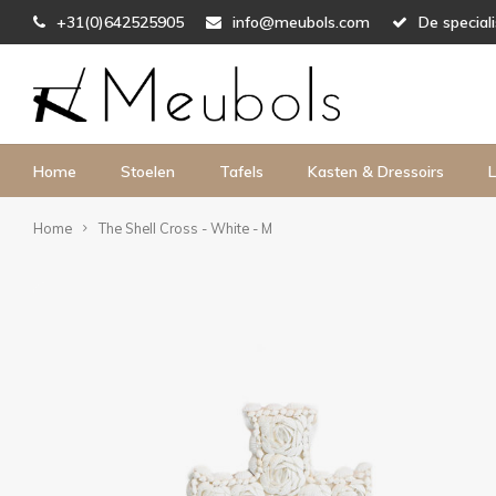
+31(0)642525905
info@meubols.com
De special
Home
Stoelen
Tafels
Kasten & Dressoirs
L
Home
The Shell Cross - White - M