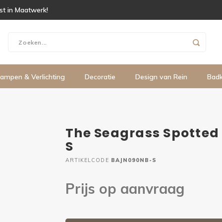
ist in Maatwerk!
ampen & Verlichting
Decoratie
Design van Rein
Bad
The Seagrass Spotted 
S
ARTIKELCODE
BAJN090NB-S
Prijs op aanvraag