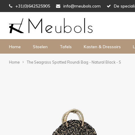
+31(0)642525905
info@meubols.com
De special
Home
Stoelen
Tafels
Kasten & Dressoirs
L
Home
The Seagrass Spotted Roundi Bag - Natural Black - S