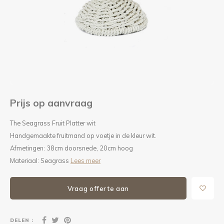
Kieze
Beton
Prijs op aanvraag
The Seagrass Fruit Platter wit
Handgemaakte fruitmand op voetje in de kleur wit.
Afmetingen: 38cm doorsnede, 20cm hoog
Materiaal: Seagrass
Lees meer
Vraag offerte aan
DELEN :