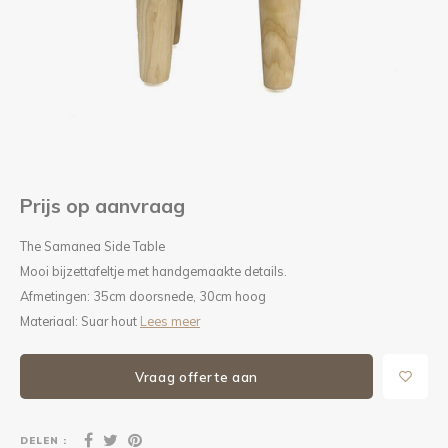
Kieze
Beton
Prijs op aanvraag
The Samanea Side Table
Mooi bijzettafeltje met handgemaakte details.
Afmetingen: 35cm doorsnede, 30cm hoog
Materiaal: Suar hout
Lees meer
Vraag offerte aan
DELEN :