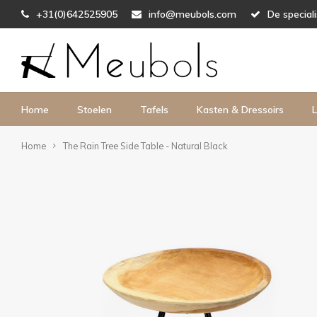
+31(0)642525905
info@meubols.com
De special
Home
Stoelen
Tafels
Kasten & Dressoirs
L
Home
The Rain Tree Side Table - Natural Black