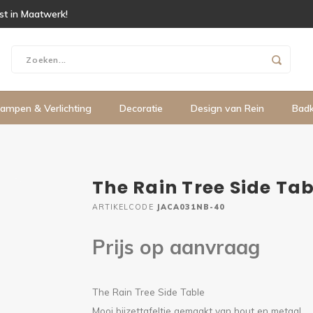
ist in Maatwerk!
ampen & Verlichting
Decoratie
Design van Rein
Bad
The Rain Tree Side Tab
ARTIKELCODE
JACA031NB-40
Prijs op aanvraag
The Rain Tree Side Table
Mooi bijzettafeltje gemaakt van hout en metaal.