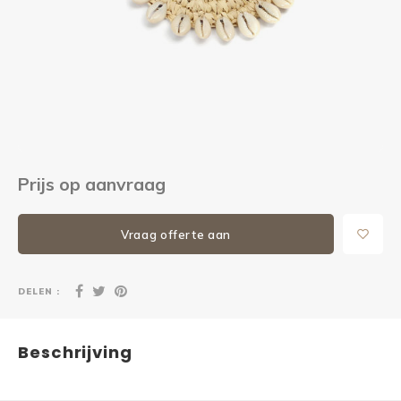
Kieze
Beton
Prijs op aanvraag
Vraag offerte aan
DELEN :
Beschrijving