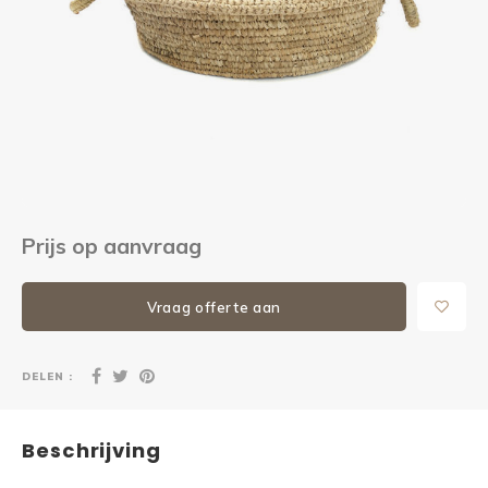
Kieze
Beton
Prijs op aanvraag
Vraag offerte aan
DELEN :
Beschrijving