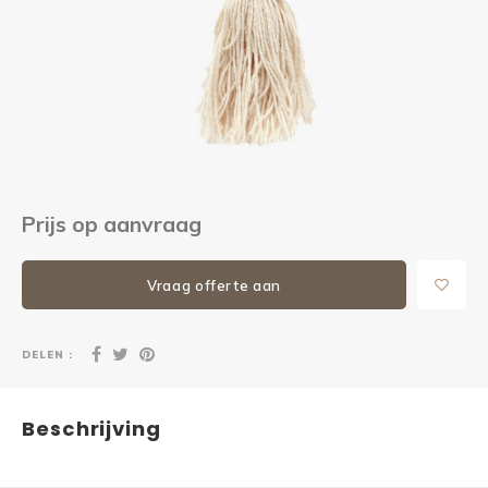
Kieze
Beton
Prijs op aanvraag
Vraag offerte aan
DELEN :
Beschrijving