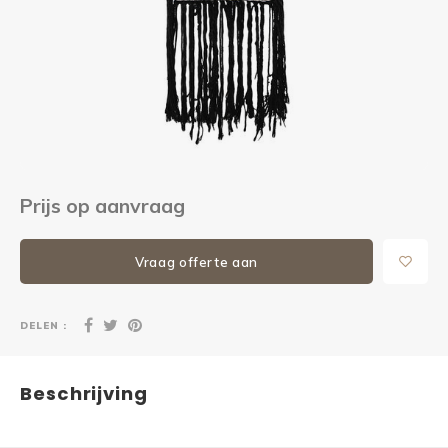
Kieze
Beton
Prijs op aanvraag
Vraag offerte aan
DELEN :
Beschrijving