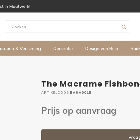
ist in Maatwerk!
ampen & Verlichting
Decoratie
Design van Rein
Bad
The Macrame Fishbone
ARTIKELCODE
BANA001B
Prijs op aanvraag
Vraa