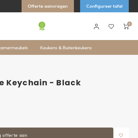
Offerte aanvragen
Configureer tafel
0
kamermeubels
Keukens & Buitenkeukens
 Keychain - Black
g offerte aan