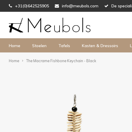
+31(0)642525905
info@meubols.com
De special
Home
Stoelen
Tafels
Kasten & Dressoirs
L
Home
The Macrame Fishbone Keychain - Black